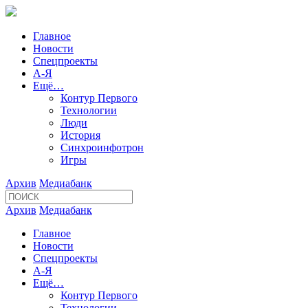
Главное
Новости
Спецпроекты
А-Я
Ещё…
Контур Первого
Технологии
Люди
История
Синхроинфотрон
Игры
Архив
Медиабанк
Архив
Медиабанк
Главное
Новости
Спецпроекты
А-Я
Ещё…
Контур Первого
Технологии