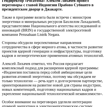
Гендиректор «Росатома» Алексей Лихачев провел
переговоры с главой Индонезии Прабово Субианто в
президентском дворце в Джакарте.
Также в программе визита были встречи с министром
энергетики и минеральных ресурсов Бахлилом Лахадалией,
представителями Национального агентства исследований и
инноваций (BRIN) и государственной электросетевой
компании Perusahaan Listrik Negara.
Стороны обсудили перспективные направления
сотрудничества в сфере мирного атома, в частности развитие
проектов ядерной генерации и инфраструктуры, подготовку
кадров и неэнергетические применения атомных технологий.
Алексей Лихачев отметил, что Россия предлагает
комплексный подход для расширения ядерной программы:
«Индонезия поставила перед собой амбициозные цели
развития атомной энергетики, поэтому мы обсуждаем не
только технологии — речь идет о долгосрочном партнерстве,
ориентированном на развитие новой для страны индустрии,
новых компетенций, подготовку национальных кадров и
укрепление национальной технологической независимости».
Особое внимание на переговорах уделили интеграции
атомной энергетики в электроэнергетическую систему