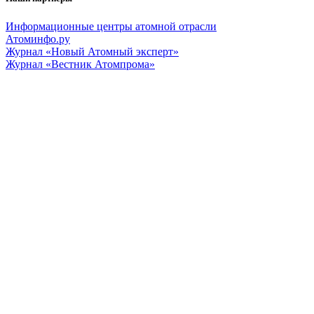
Информационные центры атомной отрасли
Атоминфо.ру
Журнал «Новый Атомный эксперт»
Журнал «Вестник Атомпрома»