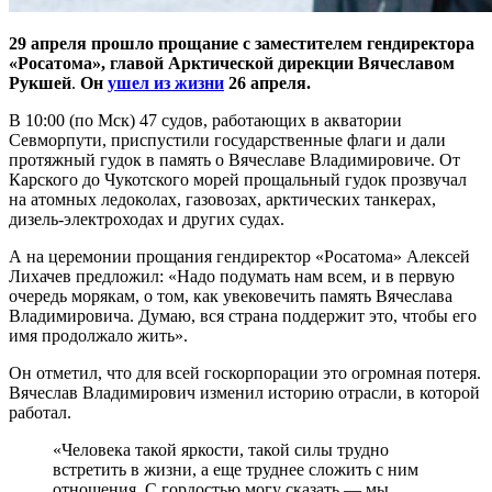
29 апреля прошло прощание с заместителем гендиректора
«Росатома», главой Арктической дирекции Вячеславом
Рукшей
.
Он
ушел из жизни
26 апреля.
В 10:00 (по Мск) 47 судов, работающих в акватории
Севморпути, приспустили государственные флаги и дали
протяжный гудок в память о Вячеславе Владимировиче. От
Карского до Чукотского морей прощальный гудок прозвучал
на атомных ледоколах, газовозах, арктических танкерах,
дизель-электроходах и других судах.
А на церемонии прощания гендиректор «Росатома» Алексей
Лихачев предложил: «Надо подумать нам всем, и в первую
очередь морякам, о том, как увековечить память Вячеслава
Владимировича. Думаю, вся страна поддержит это, чтобы его
имя продолжало жить».
Он отметил, что для всей госкорпорации это огромная потеря.
Вячеслав Владимирович изменил историю отрасли, в которой
работал.
«Человека такой яркости, такой силы трудно
встретить в жизни, а еще труднее сложить с ним
отношения. С гордостью могу сказать — мы