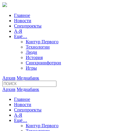
Главное
Новости
Спецпроекты
А-Я
Ещё…
Контур Первого
Технологии
Люди
История
Синхроинфотрон
Игры
Архив
Медиабанк
Архив
Медиабанк
Главное
Новости
Спецпроекты
А-Я
Ещё…
Контур Первого
Технологии