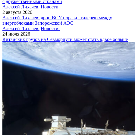
с дружественными странами
Алексей Лихачев.
Новости.
2 августа 2026
Алексей Лихачев: дрон ВСУ поразил галерею между
энергоблоками Запорожской АЭС
Алексей Лихачев.
Новости.
24 июля 2026
Китайских грузов на Севморпути может стать вдвое больше