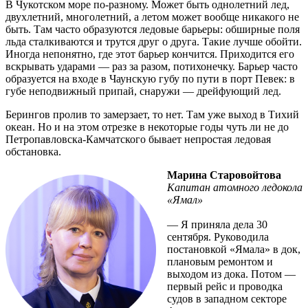
В Чукотском море по-разному. Может быть однолетний лед,
двухлетний, многолетний, а летом может вообще никакого не
быть. Там часто образуются ледовые барьеры: обширные поля
льда сталкиваются и трутся друг о друга. Такие лучше обойти.
Иногда непонятно, где этот барьер кончится. Приходится его
вскрывать ударами — раз за разом, потихонечку. Барьер часто
образуется на входе в Чаунскую губу по пути в порт Певек: в
губе неподвижный припай, снаружи — дрейфующий лед.
Берингов пролив то замерзает, то нет. Там уже выход в Тихий
океан. Но и на этом отрезке в некоторые годы чуть ли не до
Петропавловска-Камчатского бывает непростая ледовая
обстановка.
Марина Старовойтова
Капитан атомного ледокола
«Ямал»
— Я приняла дела 30
сентября. Руководила
постановкой «Ямала» в док,
плановым ремонтом и
выходом из дока. Потом —
первый рейс и проводка
судов в западном секторе