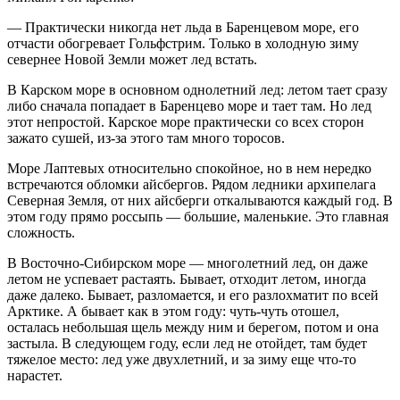
— Практически никогда нет льда в Баренцевом море, его
отчасти обогревает Гольфстрим. Только в холодную зиму
севернее Новой Земли может лед встать.
В Карском море в основном однолетний лед: летом тает сразу
либо сначала попадает в Баренцево море и тает там. Но лед
этот непростой. Карское море практически со всех сторон
зажато сушей, из-за этого там много торосов.
Море Лаптевых относительно спокойное, но в нем нередко
встречаются обломки айсбергов. Рядом ледники архипелага
Северная Земля, от них айсберги откалываются каждый год. В
этом году прямо россыпь — большие, маленькие. Это главная
сложность.
В Восточно-Сибирском море — многолетний лед, он даже
летом не успевает растаять. Бывает, отходит летом, иногда
даже далеко. Бывает, разломается, и его разлохматит по всей
Арктике. А бывает как в этом году: чуть-чуть отошел,
осталась небольшая щель между ним и берегом, потом и она
застыла. В следующем году, если лед не отойдет, там будет
тяжелое место: лед уже двухлетний, и за зиму еще что-то
нарастет.