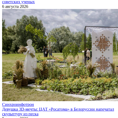
советских ученых
6 августа 2026
Синхроинфотрон
Девушка 3D-мечты: ЦАТ «Росатома» в Белоруссии напечатал
скульптуру из песка