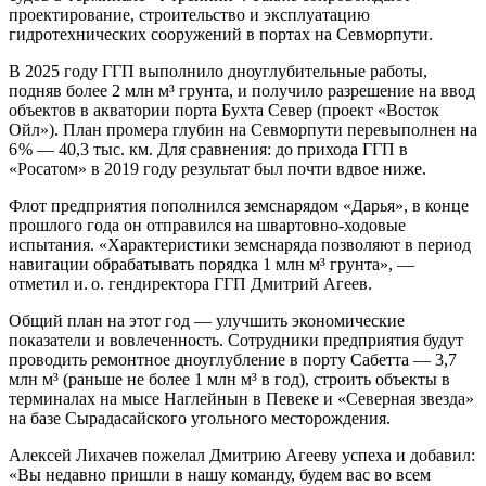
проектирование, строительство и эксплуатацию
гидротехнических сооружений в портах на Севморпути.
В 2025 году ГГП выполнило дноуглубительные работы,
подняв более 2 млн м³ грунта, и получило разрешение на ввод
объектов в акватории порта Бухта Север (проект «Восток
Ойл»). План промера глубин на Севморпути перевыполнен на
6 % — 40,3 тыс. км. Для сравнения: до прихода ГГП в
«Росатом» в 2019 году результат был почти вдвое ниже.
Флот предприятия пополнился земснарядом «Дарья», в конце
прошлого года он отправился на швартовно-ходовые
испытания. «Характеристики земснаряда позволяют в период
навигации обрабатывать порядка 1 млн м³ грунта», —
отметил и. о. гендиректора ГГП Дмитрий Агеев.
Общий план на этот год — улучшить экономические
показатели и вовлеченность. Сотрудники предприятия будут
проводить ремонтное дноуглубление в порту Сабетта — 3,7
млн м³ (раньше не более 1 млн м³ в год), строить объекты в
терминалах на мысе Наглейнын в Певеке и «Северная звезда»
на базе Сырадасайского угольного месторождения.
Алексей Лихачев пожелал Дмитрию Агееву успеха и добавил:
«Вы недавно пришли в нашу команду, будем вас во всем