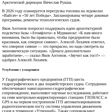
Арктической дирекции Вячеслав Рукша.
В 2026 году планируется перегрузка топлива на ледоколах
«Вайгач» и «50 лет Победы». Запланированы четыре доковые
программы, ремонты технологических судов.
Яков Антонов попросил поддержать идею архитектурной
подсветки базы «Атомфлота» в Мурманске: «К нам много
внимания, было бы правильно, чтобы предприятие было
красивым, как северное сияние». Алексей Лихачев ответил,
что северное сияние — это прекрасно, но надо смотреть на
экономическую ситуацию. «Деньги дополнительно
заработаем», — сказал Яков Антонов. «Звучит как тост!» —
одобрил Алексей Лихачев.
Углубление с ускорением
У Гидрографического предприятия (ГГП) шесть
гидрографических и два лоцмейстерских судна. Сотрудники
обеспечивают навигационно-гидрографическое
сопровождение, выполняют научные исследования, работают
на семи контрольно-корректирующих станциях ГЛОНАСС и
GPS и на первом построенном ГГП автоматизированном
радиотехническом посту системы управления движением
судов в терминале «Утренний». Также сопровождают