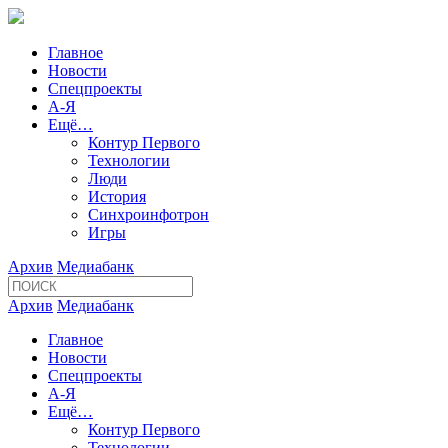
Главное
Новости
Спецпроекты
А-Я
Ещё…
Контур Первого
Технологии
Люди
История
Синхроинфотрон
Игры
Архив
Медиабанк
Архив
Медиабанк
Главное
Новости
Спецпроекты
А-Я
Ещё…
Контур Первого
Технологии