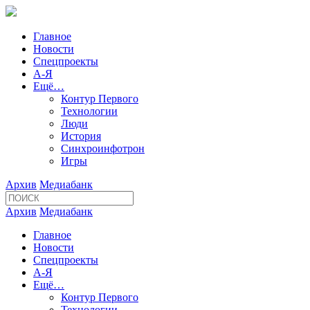
Главное
Новости
Спецпроекты
А-Я
Ещё…
Контур Первого
Технологии
Люди
История
Синхроинфотрон
Игры
Архив
Медиабанк
Архив
Медиабанк
Главное
Новости
Спецпроекты
А-Я
Ещё…
Контур Первого
Технологии