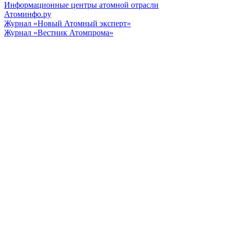
Информационные центры атомной отрасли
Атоминфо.ру
Журнал «Новый Атомный эксперт»
Журнал «Вестник Атомпрома»