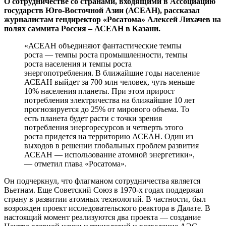
О сотрудничестве со странами, входящими в Ассоциацию
государств Юго-Восточной Азии (АСЕАН), рассказал
журналистам гендиректор «Росатома» Алексей Лихачев на
полях саммита Россия – АСЕАН в Казани.
«АСЕАН объединяют фантастические темпы
роста — темпы роста промышленности, темпы
роста населения и темпы роста
энергопотребления. В ближайшие годы население
АСЕАН выйдет за 700 млн человек, чуть меньше
10% населения планеты. При этом прирост
потребления электричества на ближайшие 10 лет
прогнозируется до 25% от мирового объема. То
есть планета будет расти с точки зрения
потребления энергоресурсов и четверть этого
роста придется на территорию АСЕАН. Один из
выходов в решении глобальных проблем развития
АСЕАН — использование атомной энергетики»,
— отметил глава «Росатома».
Он подчеркнул, что флагманом сотрудничества является
Вьетнам. Еще Советский Союз в 1970-х годах поддержал
страну в развитии атомных технологий. В частности, был
возрожден проект исследовательского реактора в Далате. В
настоящий момент реализуются два проекта — создание