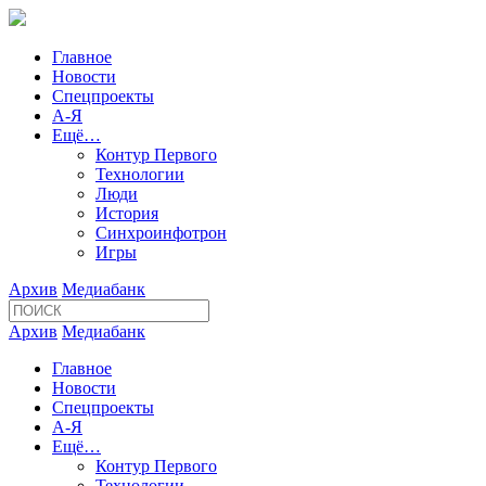
Главное
Новости
Спецпроекты
А-Я
Ещё…
Контур Первого
Технологии
Люди
История
Синхроинфотрон
Игры
Архив
Медиабанк
Архив
Медиабанк
Главное
Новости
Спецпроекты
А-Я
Ещё…
Контур Первого
Технологии