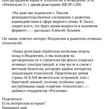
Центра ядерной науки и технологий и возведение АЭС
«Ниньтхуан-1» с двумя реакторами ВВЭР-1200.
«На днях мы подписали с Лаосом
межправительственное соглашение о развитии
взаимодействия в сфере мирного атома. В Лаосе,
скорее всего, это будет малая мощность в наземном
формате», — рассказал Алексей Лихачев.
Он также отметил интерес Индонезии к развитию атомных
технологий.
«Наша делегация отработала несколько недель
назад в Индонезии, и мы выходим на
договоренности о строительстве флота плавучих
атомных электростанций, в том числе в союзе с
местным бизнесом, которому крайне интересна
локализация технологий. Практически любая
страна АСЕАН является или островной, или с
береговой линией, поэтому особенно здесь
востребованы наши плавучие технологии», —
добавил гендиректор «Росатома».
Поделиться
Есть интересная история?
Напишите нам