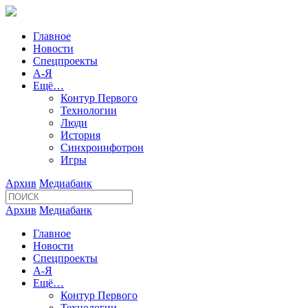
Главное
Новости
Спецпроекты
А-Я
Ещё…
Контур Первого
Технологии
Люди
История
Синхроинфотрон
Игры
Архив
Медиабанк
Архив
Медиабанк
Главное
Новости
Спецпроекты
А-Я
Ещё…
Контур Первого
Технологии