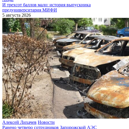
И трехсот баллов мало: история выпускника
предуниверситария МИФИ
5 августа 2026
Алексей Лихачев
Новости
Ранено четверо сотрудников Запорожской АЭС