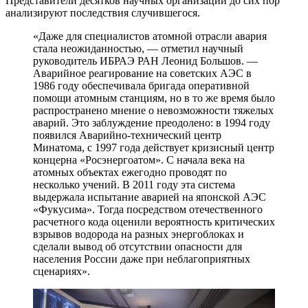
Представители десятков научных организаций до сих пор
анализируют последствия случившегося.
«Даже для специалистов атомной отрасли авария
стала неожиданностью, — отметил научный
руководитель ИБРАЭ РАН Леонид Большов. —
Аварийное реагирование на советских АЭС в
1986 году обеспечивала бригада оперативной
помощи атомным станциям, но в то же время было
распространено мнение о невозможности тяжелых
аварий. Это заблуждение преодолено: в 1994 году
появился Аварийно-технический центр
Минатома, с 1997 года действует кризисный центр
концерна «Росэнергоатом». С начала века на
атомных объектах ежегодно проводят по
несколько учений. В 2011 году эта система
выдержала испытание аварией на японской АЭС
«Фукусима». Тогда посредством отечественного
расчетного кода оценили вероятность критических
взрывов водорода на разных энергоблоках и
сделали вывод об отсутствии опасности для
населения России даже при неблагоприятных
сценариях».