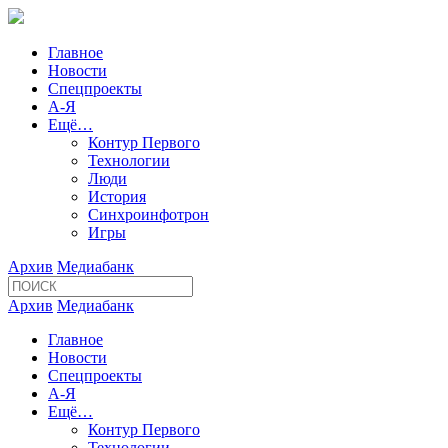
Главное
Новости
Спецпроекты
А-Я
Ещё…
Контур Первого
Технологии
Люди
История
Синхроинфотрон
Игры
Архив
Медиабанк
Архив
Медиабанк
Главное
Новости
Спецпроекты
А-Я
Ещё…
Контур Первого
Технологии