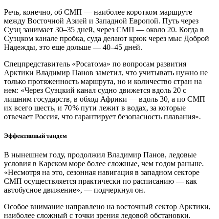
Речь, конечно, об СМП — наиболее коротком маршруте
между Восточной Азией и Западной Европой. Путь через
Суэц занимает 30–35 дней, через СМП — около 20. Когда в
Суэцком канале пробка, суда делают крюк через мыс Доброй
Надежды, это еще дольше — 40–45 дней.
Спецпредставитель «Росатома» по вопросам развития
Арктики Владимир Панов заметил, что учитывать нужно не
только протяженность маршрута, но и количество стран на
нем: «Через Суэцкий канал судно движется вдоль 20 с
лишним государств, в обход Африки — вдоль 30, а по СМП
их всего шесть, и 70 % пути лежит в водах, за которые
отвечает Россия, что гарантирует безопасность плавания».
Эффективный тандем
В нынешнем году, продолжил Владимир Панов, ледовые
условия в Карском море более сложные, чем годом раньше.
«Несмотря на это, сезонная навигация в западном секторе
СМП осуществляется практически по расписанию — как
автобусное движение», — подчеркнул он.
Особое внимание направлено на восточный сектор Арктики,
наиболее сложный с точки зрения ледовой обстановки.