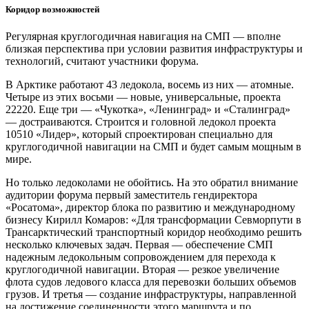
Коридор возможностей
Регулярная круглогодичная навигация на СМП — вполне
близкая перспектива при условии развития инфраструктуры и
технологий, считают участники форума.
В Арктике работают 43 ледокола, восемь из них — атомные.
Четыре из этих восьми — новые, универсальные, проекта
22220. Еще три — «Чукотка», «Ленинград» и «Сталинград»
— достраиваются. Строится и головной ледокол проекта
10510 «Лидер», который спроектирован специально для
круглогодичной навигации на СМП и будет самым мощным в
мире.
Но только ледоколами не обойтись. На это обратил внимание
аудитории форума первый заместитель гендиректора
«Росатома», директор блока по развитию и международному
бизнесу Кирилл Комаров: «Для трансформации Севморпути в
Трансарктический транспортный коридор необходимо решить
несколько ключевых задач. Первая — обеспечение СМП
надежным ледокольным сопровождением для перехода к
круглогодичной навигации. Вторая — резкое увеличение
флота судов ледового класса для перевозки больших объемов
грузов. И третья — создание инфраструктуры, направленной
на достижение соединенности этого маршрута и по