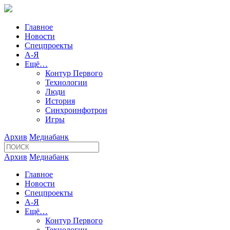
Главное
Новости
Спецпроекты
А-Я
Ещё…
Контур Первого
Технологии
Люди
История
Синхроинфотрон
Игры
Архив
Медиабанк
Архив
Медиабанк
Главное
Новости
Спецпроекты
А-Я
Ещё…
Контур Первого
Технологии