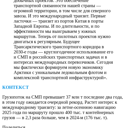
добычных проектов. Это обеспечение
транспортной связанности нашей страны —
огромной территории, в том числе для северного
завоза. И это международный транзит. Первые
ласточки — транзит из портов Китая в порты
Западной Европы. И по длительности, и по
эффективности мы выигрываем у южных
маршрутов. Теперь от пилотных проектов нужно
двигаться к регулярным. Будущее
Трансарктического транспортного коридора в
2030-е годы — круглогодичное использование его
и СМП в российских транспортных задачах и в
интересах международных перевозчиков. Сегодня
мы фактически формируем новую экономику
Арктики с уникальным ледокольным флотом и
комплексной транспортной инфраструктурой».
КОНТЕКСТ
Грузопоток на СМП превышает 37 млн т последние два года,
в этом году ожидается очередной рекорд. Растет интерес к
международному транзиту: за летне-осеннюю навигацию
2025 года по маршруту прошло 400 тыс. т контейнерных
грузов — в 2,3 раза больше, чем в 2024‑м (176 тыс. т).
Поделиться