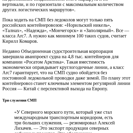
вертикали, и по горизонтали с максимальным количеством
других логистических маршрутов».
Пока ходить на СМП без ледоколов могут только пять
российских контейнеровозов: «Норильский никель»,
«Талнах», «Надежда», «Мончегорск» и «Заполярный». Все —
класса Arc7. А нужно как минимум 100 таких судов, считает
Кирилл Комаров.
Недавно Объединенная судостроительная корпорация
завершила аванпроект судна на 4,8 тыс. контейнеров для
компании «Росатом Арктика». Такая вместимость
экономически оправдывает круглогодичные линии, а класс
Arc7 гарантирует, что на СМП судно обойдется без
постоянной ледокольной проводки даже зимой. По плану этот
контейнеровоз станет ключевым элементом регулярной линии
Россия — Китай с перспективой выхода на Европу.
Три служения СМП
«У Северного морского пути, который уже стал
международным транспортным коридором, есть
три больших служения, — резюмировал Алексей
Лихачев. — Это экспорт продукции северных