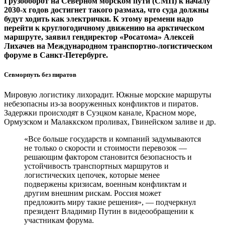
Грузооборот на Северном морском пути (СМП) к началу
2030-х годов достигнет такого размаха, что суда должны
будут ходить как электрички. К этому времени надо
перейти к круглогодичному движению на арктическом
маршруте, заявил гендиректор «Росатома» Алексей
Лихачев на Международном транспортно-логистическом
форуме в Санкт-Петербурге.
Севморпуть без пиратов
Мировую логистику лихорадит. Южные морские маршруты
небезопасны из-за вооруженных конфликтов и пиратов.
Задержки происходят в Суэцком канале, Красном море,
Ормузском и Малаккском проливах, Гвинейском заливе и др.
«Все больше государств и компаний задумываются
не только о скорости и стоимости перевозок —
решающим фактором становится безопасность и
устойчивость транспортных маршрутов и
логистических цепочек, которые менее
подвержены кризисам, военным конфликтам и
другим внешним рискам. Россия может
предложить миру такие решения», — подчеркнул
президент Владимир Путин в видеообращении к
участникам форума.