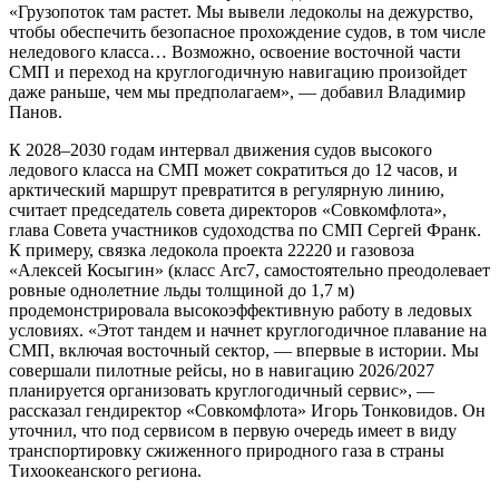
«Грузопоток там растет. Мы вывели ледоколы на дежурство,
чтобы обеспечить безопасное прохождение судов, в том числе
неледового класса… Возможно, освоение восточной части
СМП и переход на круглогодичную навигацию произойдет
даже раньше, чем мы предполагаем», — добавил Владимир
Панов.
К 2028–2030 годам интервал движения судов высокого
ледового класса на СМП может сократиться до 12 часов, и
арктический маршрут превратится в регулярную линию,
считает председатель совета директоров «Совкомфлота»,
глава Совета участников судоходства по СМП Сергей Франк.
К примеру, связка ледокола проекта 22220 и газовоза
«Алексей Косыгин» (класс Arc7, самостоятельно преодолевает
ровные однолетние льды толщиной до 1,7 м)
продемонстрировала высокоэффективную работу в ледовых
условиях. «Этот тандем и начнет круглогодичное плавание на
СМП, включая восточный сектор, — впервые в истории. Мы
совершали пилотные рейсы, но в навигацию 2026/2027
планируется организовать круглогодичный сервис», —
рассказал гендиректор «Совкомфлота» Игорь Тонковидов. Он
уточнил, что под сервисом в первую очередь имеет в виду
транспортировку сжиженного природного газа в страны
Тихоокеанского региона.