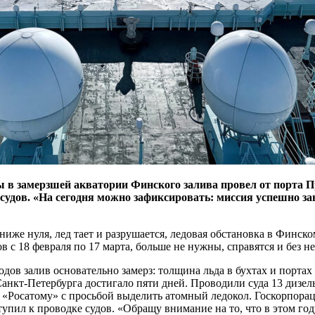
в замерзшей акватории Финского залива провел от порта Пр
удов. «На сегодня можно зафиксировать: миссия успешно зав
ниже нуля, лед тает и разрушается, ледовая обстановка в Финс
с 18 февраля по 17 марта, больше не нужны, справятся и без не
дов залив основательно замерз: толщина льда в бухтах и портах
Санкт-Петербурга достигало пяти дней. Проводили суда 13 дизел
«Росатому» с просьбой выделить атомный ледокол. Госкорпорац
ступил к проводке судов. «Обращу внимание на то, что в этом г