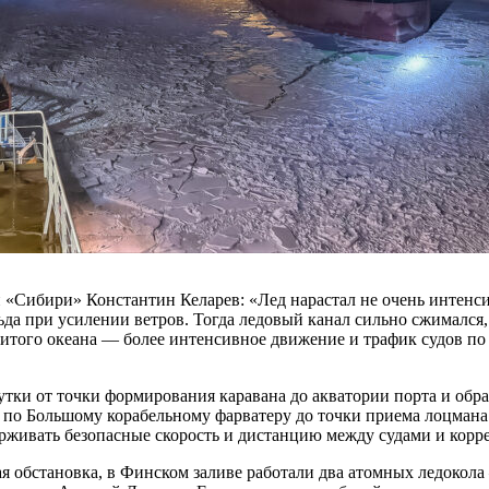
 «Сибири» Константин Келарев: «Лед нарастал не очень интенси
ьда при усилении ветров. Тогда ледовый канал сильно сжималс
итого океана — более интенсивное движение и трафик судов по 
ки от точки формирования каравана до акватории порта и обрат
 по Большому корабельному фарватеру до точки приема лоцмана
держивать безопасные скорость и дистанцию между судами и кор
ая обстановка, в Финском заливе работали два атомных ледокола