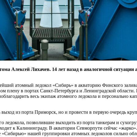
тома Алексей Лихачев. 14 лет назад в аналогичной ситуации
ейший атомный ледокол «Сибирь» в акваторию Финского залива.
вом плену в портах Санкт-Петербурга и Ленинградской области
 поблагодарить весь экипаж атомного ледокола и персонально ка
 выход из порта Приморск, но и провести в первую очередь кру
о ледокола, позволившие выходить из порта танкерам и сухогру
дходит к Калининграду. В акватории Севморпути сейчас «жарко»
ие «Сибирью» нашей группировки атомных ледоколов сильно обл