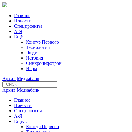
Главное
Новости
Спецпроекты
А-Я
Ещё…
Контур Первого
Технологии
Люди
История
Синхроинфотрон
Игры
Архив
Медиабанк
Архив
Медиабанк
Главное
Новости
Спецпроекты
А-Я
Ещё…
Контур Первого
Технологии