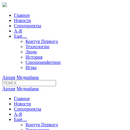
Главное
Новости
Спецпроекты
А-Я
Ещё…
Контур Первого
Технологии
Люди
История
Синхроинфотрон
Игры
Архив
Медиабанк
Архив
Медиабанк
Главное
Новости
Спецпроекты
А-Я
Ещё…
Контур Первого
Технологии