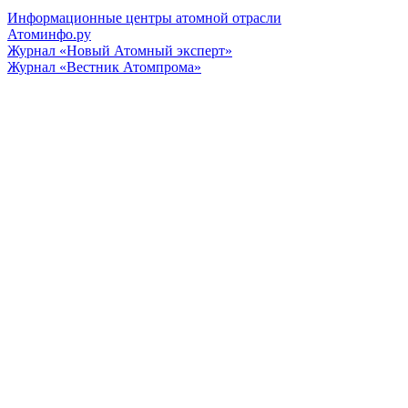
Информационные центры атомной отрасли
Атоминфо.ру
Журнал «Новый Атомный эксперт»
Журнал «Вестник Атомпрома»