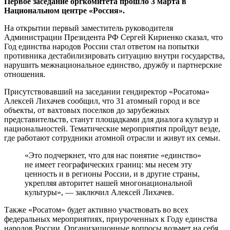
Первое заседание оргкомитета прошло 3 марта в
Национальном центре «Россия».
На открытии первый заместитель руководителя
Администрации Президента РФ Сергей Кириенко сказал, что
Год единства народов России стал ответом на попытки
противника дестабилизировать ситуацию внутри государства,
нарушить межнациональное единство, дружбу и партнерские
отношения.
Присутствовавший на заседании гендиректор «Росатома»
Алексей Лихачев сообщил, что 31 атомный город и все
объекты, от вахтовых поселков до зарубежных
представительств, станут площадками для диалога культур и
национальностей. Тематические мероприятия пройдут везде,
где работают сотрудники атомной отрасли и живут их семьи.
«Это подчеркнет, что для нас понятие «единство»
не имеет географических границ: мы несем эту
ценность и в регионы России, и в другие страны,
укрепляя авторитет нашей многонациональной
культуры», — заключил Алексей Лихачев.
Также «Росатом» будет активно участвовать во всех
федеральных мероприятиях, приуроченных к Году единства
народов России. Организационные вопросы возьмет на себя