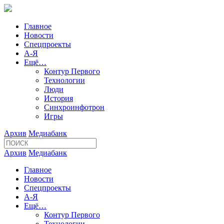
Главное
Новости
Спецпроекты
А-Я
Ещё…
Контур Первого
Технологии
Люди
История
Синхроинфотрон
Игры
Архив
Медиабанк
Архив
Медиабанк
Главное
Новости
Спецпроекты
А-Я
Ещё…
Контур Первого
Технологии