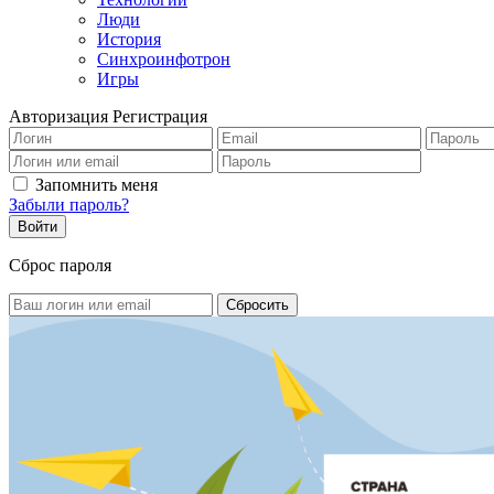
Люди
История
Синхроинфотрон
Игры
Авторизация
Регистрация
Запомнить меня
Забыли пароль?
Сброс пароля