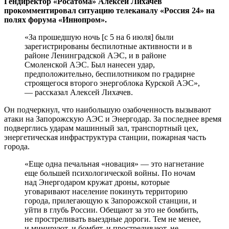
Гендиректор «Росатома» Алексей Лихачев
прокомментировал ситуацию телеканалу «Россия 24» на
полях форума «Иннопром».
«За прошедшую ночь [с 5 на 6 июля] были
зарегистрированы беспилотные активности и в
районе Ленинградской АЭС, и в районе
Смоленской АЭС. Был нанесен удар,
предположительно, беспилотником по градирне
строящегося второго энергоблока Курской АЭС»,
— рассказал Алексей Лихачев.
Он подчеркнул, что наибольшую озабоченность вызывают
атаки на Запорожскую АЭС и Энергодар. За последнее время
подверглись ударам машинный зал, транспортный цех,
энергетическая инфраструктура станции, пожарная часть
города.
«Еще одна печальная «новация» — это нагнетание
еще большей психологической войны. По ночам
над Энергодаром кружат дроны, которые
уговаривают население покинуть территорию
города, прилегающую к Запорожской станции, и
уйти в глубь России. Обещают за это не бомбить,
не простреливать выездные дороги. Тем не менее,
и минируют, и бомбят, и простреливают, не