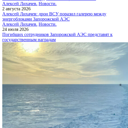
Алексей Лихачев.
Новости.
2 августа 2026
Алексей Лихачев: дрон ВСУ поразил галерею между
энергоблоками Запорожской АЭС
Алексей Лихачев.
Новости.
24 июля 2026
Погибших сотрудников Запорожской АЭС представят к
государственным наградам