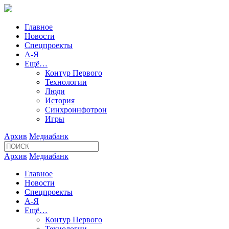
Главное
Новости
Спецпроекты
А-Я
Ещё…
Контур Первого
Технологии
Люди
История
Синхроинфотрон
Игры
Архив
Медиабанк
Архив
Медиабанк
Главное
Новости
Спецпроекты
А-Я
Ещё…
Контур Первого
Технологии