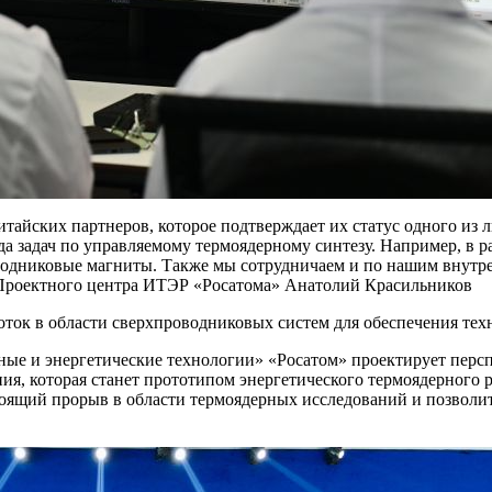
итайских партнеров, которое подтверждает их статус одного из 
яда задач по управляемому термоядерному синтезу. Например, в
оводниковые магниты. Также мы сотрудничаем и по нашим внут
Проектного центра ИТЭР «Росатома» Анатолий Красильников
оток в области сверхпроводниковых систем для обеспечения тех
ные и энергетические технологии» «Росатом» проектирует пер
я, которая станет прототипом энергетического термоядерного
тоящий прорыв в области термоядерных исследований и позволи