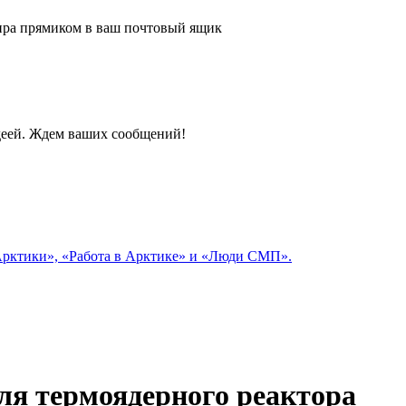
 мира прямиком в ваш почтовый ящик
идеей. Ждем ваших сообщений!
 Арктики», «Работа в Арктике» и «Люди СМП».
ля термоядерного реактора