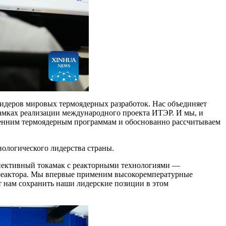
лидеров мировых термоядерных разработок. Нас объединяет
 рамках реализации международного проекта ИТЭР. И мы, и
ренним термоядерным программам и обоснованно рассчитываем
нологического лидерства страны.
спективный токамак с реакторными технологиями —
 реактора. Мы впервые применим высокоремпературные
т нам сохранить наши лидерские позиции в этом