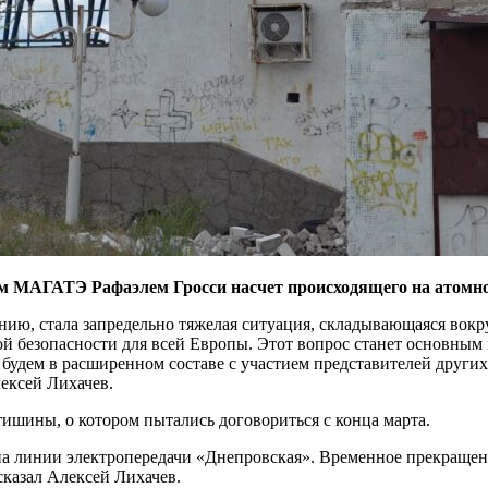
ром МАГАТЭ Рафаэлем Гросси насчет происходящего на атомн
ению, стала запредельно тяжелая ситуация, складывающаяся во
й безопасности для всей Европы. Этот вопрос станет основным
 будем в расширенном составе с участием представителей други
ексей Лихачев.
тишины, о котором пытались договориться с конца марта.
а линии электропередачи «Днепровская». Временное прекращен
казал Алексей Лихачев.