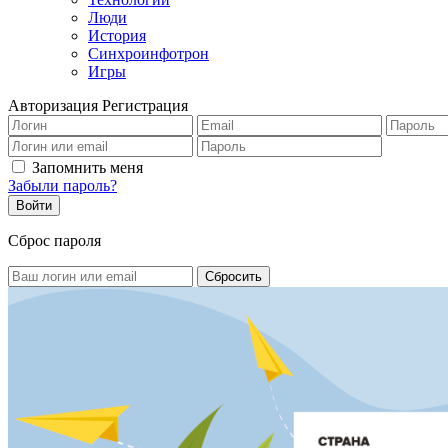
Люди
История
Синхроинфотрон
Игры
Авторизация
Регистрация
Запомнить меня
Забыли пароль?
Сброс пароля