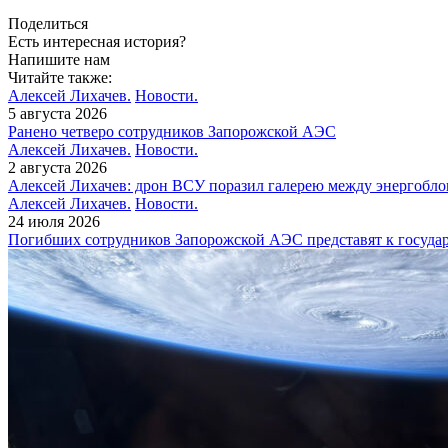
Поделиться
Есть интересная история?
Напишите нам
Читайте также:
Алексей Лихачев.
Новости.
5 августа 2026
Ранено четверо сотрудников Запорожской АЭС
Алексей Лихачев.
Новости.
2 августа 2026
Алексей Лихачев: дрон ВСУ поразил галерею между энергобл
Алексей Лихачев.
Новости.
24 июля 2026
Погибших сотрудников Запорожской АЭС представят к госуда