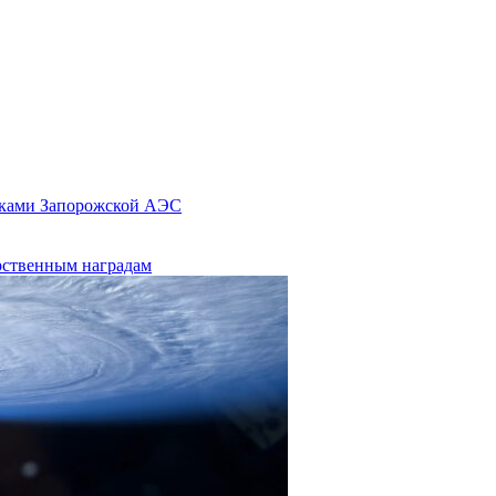
оками Запорожской АЭС
рственным наградам