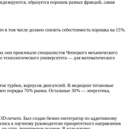
оидизируются, образуется порошок разных фракций, самая
о в том числе должно снизить себестоимость порошка на 15 %.
ах они привлекали специалистов Чепецкого механического
го технологического университета — для математического
ок турбин, корпусов двигателей. В медицине титановые
ют порядка 70 % рынка. Остальные 30 % — энергетика,
 3D-печати. Был создан бизнес-интегратор по аддитивному
ились к научному руководителю приоритетного направления
о сути, техническое задание. В ходе научно-