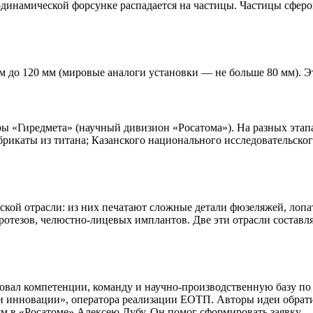
зодинамической форсунке распадается на частицы. Частицы сфер
.
 до 120 мм (мировые аналоги установки — не больше 80 мм). Эт
ы «Гиредмета» (научный дивизион «Росатома»). На разных этап
брикаты из титана; Казанского национального исследовательско
ой отрасли: из них печатают сложные детали фюзеляжей, лопат
тезов, челюстно-лицевых имплантов. Две эти отрасли составля
ровал компетенции, команду и научно-производственную базу по
 и инновации», оператора реализации ЕОТП. Авторы идеи обрат
м в «Росатоме» Алексею Дубу. Он помог сформировать заявку — п