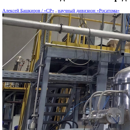
Алексей Башкиров / «СР»
,
научный дивизион «Росатома»