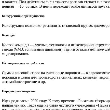
плавится. Под действием силы тяжести расплав стекает и в га
ценная — 10–63 мкм. В нее и переходит основная масса прутка
Конкурентные преимущества
Конструкция позволяет распылить титановый пруток диаметром
Команда
Костяк команды — ученые, технологи и инженеры-конструктор
завода (ЧМЗ, топливный дивизион), где изготавливают полуфа
моделирования.
Потенциальные потребители
Самый высокий спрос на титановые порошки — в аэрокосмическ
порошки нужны для производства спинальных кейджей, эндопро
автомобилестроение и др.
Порядок рассмотрения
Идея родилась в 2020 году. К тому времени «Росатом» сформи
направлению. Тогда еще не было частного учреждения «Наука
научно-технологического развития по материалам и технология