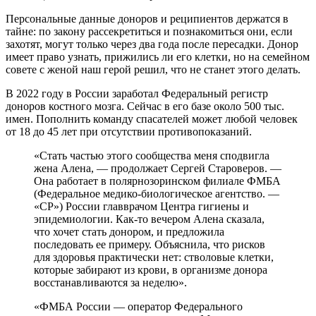
Персональные данные доноров и реципиентов держатся в
тайне: по закону рассекретиться и познакомиться они, если
захотят, могут только через два года после пересадки. Донор
имеет право узнать, прижились ли его клетки, но на семейном
совете с женой наш герой решил, что не станет этого делать.
В 2022 году в России заработал Федеральный регистр
доноров костного мозга. Сейчас в его базе около 500 тыс.
имен. Пополнить команду спасателей может любой человек
от 18 до 45 лет при отсутствии противопоказаний.
«Стать частью этого сообщества меня сподвигла
жена Алена, — продолжает Сергей Староверов. —
Она работает в полярнозоринском филиале ФМБА
(Федеральное медико-биологическое агентство. —
«СР») России главврачом Центра гигиены и
эпидемиологии. Как-то вечером Алена сказала,
что хочет стать донором, и предложила
последовать ее примеру. Объяснила, что рисков
для здоровья практически нет: стволовые клетки,
которые забирают из крови, в организме донора
восстанавливаются за неделю».
«ФМБА России — оператор Федерального