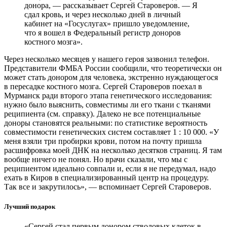
донора, — рассказывает Сергей Староверов. — Я
сдал кровь, и через несколько дней в личный
кабинет на «Госуслугах» пришло уведомление,
что я вошел в Федеральный регистр доноров
костного мозга».
Через несколько месяцев у нашего героя зазвонил телефон.
Представители ФМБА России сообщили, что теоретически он
может стать донором для человека, экстренно нуждающегося
в пересадке костного мозга. Сергей Староверов поехал в
Мурманск ради второго этапа генетического исследования:
нужно было выяснить, совместимы ли его ткани с тканями
реципиента (см. справку). Далеко не все потенциальные
доноры становятся реальными: по статистике вероятность
совместимости генетических систем составляет 1 : 10 000. «У
меня взяли три пробирки крови, потом на почту пришла
расшифровка моей ДНК на несколько десятков страниц. Я там
вообще ничего не понял. Но врачи сказали, что мы с
реципиентом идеально совпали и, если я не передумал, надо
ехать в Киров в специализированный центр на процедуру.
Так все и закрутилось», — вспоминает Сергей Староверов.
Лучший подарок
«Сергей стал первым донором стволовых клеток в