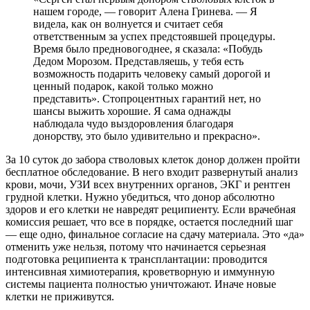
нашем городе, — говорит Алена Гринева. — Я
видела, как он волнуется и считает себя
ответственным за успех предстоявшей процедуры.
Время было предновогоднее, я сказала: «Побудь
Дедом Морозом. Представляешь, у тебя есть
возможность подарить человеку самый дорогой и
ценный подарок, какой только можно
представить». Стопроцентных гарантий нет, но
шансы выжить хорошие. Я сама однажды
наблюдала чудо выздоровления благодаря
донорству, это было удивительно и прекрасно».
За 10 суток до забора стволовых клеток донор должен пройти
бесплатное обследование. В него входит развернутый анализ
крови, мочи, УЗИ всех внутренних органов, ЭКГ и рентген
грудной клетки. Нужно убедиться, что донор абсолютно
здоров и его клетки не навредят реципиенту. Если врачебная
комиссия решает, что все в порядке, остается последний шаг
— еще одно, финальное согласие на сдачу материала. Это «да»
отменить уже нельзя, потому что начинается серьезная
подготовка реципиента к трансплантации: проводится
интенсивная химиотерапия, кроветворную и иммунную
системы пациента полностью уничтожают. Иначе новые
клетки не приживутся.