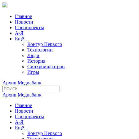
Главное
Новости
Спецпроекты
А-Я
Ещё…
Контур Первого
Технологии
Люди
История
Синхроинфотрон
Игры
Архив
Медиабанк
Архив
Медиабанк
Главное
Новости
Спецпроекты
А-Я
Ещё…
Контур Первого
Технологии