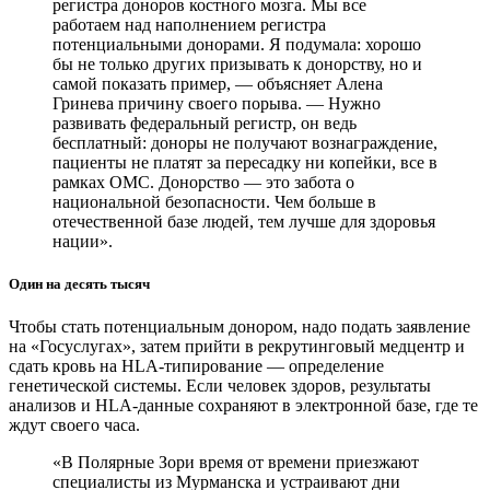
регистра доноров костного мозга. Мы все
работаем над наполнением регистра
потенциальными донорами. Я подумала: хорошо
бы не только других призывать к донорству, но и
самой показать пример, — объясняет Алена
Гринева причину своего порыва. — Нужно
развивать федеральный регистр, он ведь
бесплатный: доноры не получают вознаграждение,
пациенты не платят за пересадку ни копейки, все в
рамках ОМС. Донорство — это забота о
национальной безопасности. Чем больше в
отечественной базе людей, тем лучше для здоровья
нации».
Один на десять тысяч
Чтобы стать потенциальным донором, надо подать заявление
на «Госуслугах», затем прийти в рекрутинговый медцентр и
сдать кровь на HLA-типирование — определение
генетической системы. Если человек здоров, результаты
анализов и HLA-данные сохраняют в электронной базе, где те
ждут своего часа.
«В Полярные Зори время от времени приезжают
специалисты из Мурманска и устраивают дни