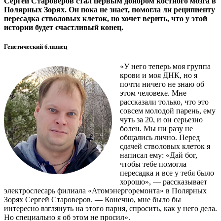
Сергей Староверов стал первым донором костного мозга в
Полярных Зорях. Он пока не знает, помогла ли реципиенту
пересадка стволовых клеток, но хочет верить, что у этой
истории будет счастливый конец.
Генетический близнец
«У него теперь моя группа
крови и моя ДНК, но я
почти ничего не знаю об
этом человеке. Мне
рассказали только, что это
совсем молодой парень, ему
чуть за 20, и он серьезно
болен. Мы ни разу не
общались лично. Перед
сдачей стволовых клеток я
написал ему: «Дай бог,
чтобы тебе помогла
пересадка и все у тебя было
хорошо», — рассказывает
электрослесарь филиала «Атомэнергоремонта» в Полярных
Зорях Сергей Староверов. — Конечно, мне было бы
интересно взглянуть на этого парня, спросить, как у него дела.
Но специально я об этом не просил».