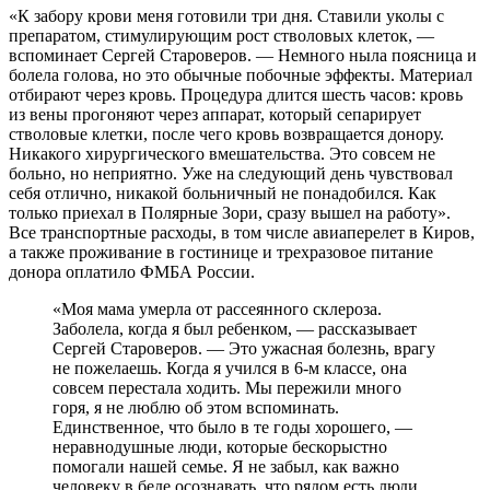
«К забору крови меня готовили три дня. Ставили уколы с
препаратом, стимулирующим рост стволовых клеток, —
вспоминает Сергей Староверов. — Немного ныла поясница и
болела голова, но это обычные побочные эффекты. Материал
отбирают через кровь. Процедура длится шесть часов: кровь
из вены прогоняют через аппарат, который сепарирует
стволовые клетки, после чего кровь возвращается донору.
Никакого хирургического вмешательства. Это совсем не
больно, но неприятно. Уже на следующий день чувствовал
себя отлично, никакой больничный не понадобился. Как
только приехал в Полярные Зори, сразу вышел на работу».
Все транспортные расходы, в том числе авиаперелет в Киров,
а также проживание в гостинице и трехразовое питание
донора оплатило ФМБА России.
«Моя мама умерла от рассеянного склероза.
Заболела, когда я был ребенком, — рассказывает
Сергей Староверов. — Это ужасная болезнь, врагу
не пожелаешь. Когда я учился в 6‑м классе, она
совсем перестала ходить. Мы пережили много
горя, я не люблю об этом вспоминать.
Единственное, что было в те годы хорошего, —
неравнодушные люди, которые бескорыстно
помогали нашей семье. Я не забыл, как важно
человеку в беде осознавать, что рядом есть люди,