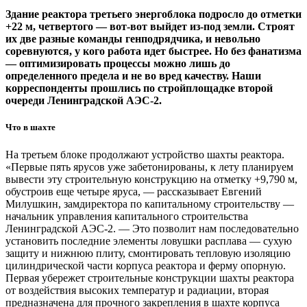
Здание реактора третьего энергоблока подросло до отметки
+22 м, четвертого — вот-вот выйдет из-под земли. Строят
их две разные команды генподрядчика, и невольно
соревнуются, у кого работа идет быстрее. Но без фанатизма
— оптимизировать процессы можно лишь до
определенного предела и не во вред качеству. Наши
корреспонденты прошлись по стройплощадке второй
очереди Ленинградской АЭС‑2.
Что в шахте
На третьем блоке продолжают устройство шахты реактора.
«Первые пять ярусов уже забетонированы, к лету планируем
вывести эту строительную конструкцию на отметку +9,790 м,
обустроив еще четыре яруса, — рассказывает Евгений
Милушкин, замдиректора по капитальному строительству —
начальник управления капитального строительства
Ленинградской АЭС‑2. — Это позволит нам последовательно
установить последние элементы ловушки расплава — сухую
защиту и нижнюю плиту, смонтировать тепловую изоляцию
цилиндрической части корпуса реактора и ферму опорную.
Первая убережет строительные конструкции шахты реактора
от воздействия высоких температур и радиации, вторая
предназначена для прочного закрепления в шахте корпуса