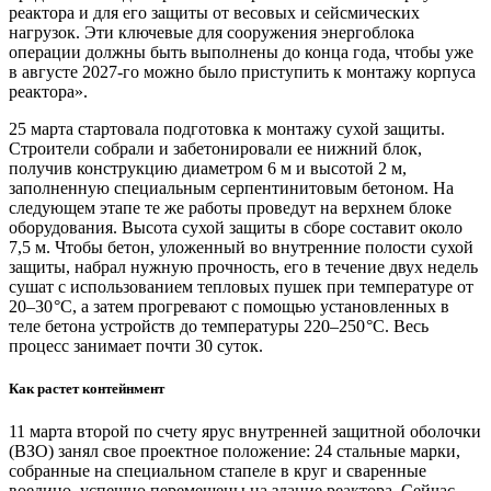
реактора и для его защиты от весовых и сейсмических
нагрузок. Эти ключевые для сооружения энергоблока
операции должны быть выполнены до конца года, чтобы уже
в августе 2027‑го можно было приступить к монтажу корпуса
реактора».
25 марта стартовала подготовка к монтажу сухой защиты.
Строители собрали и забетонировали ее нижний блок,
получив конструкцию диаметром 6 м и высотой 2 м,
заполненную специальным серпентинитовым бетоном. На
следующем этапе те же работы проведут на верхнем блоке
оборудования. Высота сухой защиты в сборе составит около
7,5 м. Чтобы бетон, уложенный во внутренние полости сухой
защиты, набрал нужную прочность, его в течение двух недель
сушат с использованием тепловых пушек при температуре от
20–30 °C, а затем прогревают с помощью установленных в
теле бетона устройств до температуры 220–250 °C. Весь
процесс занимает почти 30 суток.
Как растет контейнмент
11 марта второй по счету ярус внутренней защитной оболочки
(ВЗО) занял свое проектное положение: 24 стальные марки,
собранные на специальном стапеле в круг и сваренные
воедино, успешно перемещены на здание реактора. Сейчас