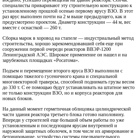
специалисты приваривают эту строительную конструкцию к
установленному прошлой осенью первому ярусу ВЗО. В этот
раз ярус выполнен почти на 2 м выше предыдущего, как и
предусмотрено проектом. Диаметр конструкции — 44 м, вес
вместе с оснасткой — 260 т.
Сборка марок в хоровод на стапеле — индустриальный метод
строительства, хорошо зарекомендовавший себя еще при
сооружении первой очереди реакторов ВВЭР‑1200
Ленинградской АЭС. Широкое применение он нашел и на
зарубежных площадках «Росатома».
Подъем и перемещение второго яруса ВЗО выполнили с
помощью тяжелого гусеничного крана и специальной
многовекторной траверсы, способной поднимать грузы весом
до 330 т. С ее помощью будут устанавливать на штатное место
не только конструкции ВЗО, но и корпуса реакторов для
новых блоков.
На данный момент герметичная облицовка цилиндрической
части здания реактора третьего блока готово наполовину.
Впереди у строителей еще большой объем работы по уже
установленным и последующим ярусам внутренней и
наружной защитных оболочек, в том числе их армирование и
бетонирование, устройство системы предварительного