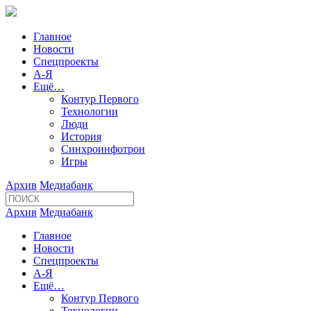
Главное
Новости
Спецпроекты
А-Я
Ещё…
Контур Первого
Технологии
Люди
История
Синхроинфотрон
Игры
Архив
Медиабанк
Архив
Медиабанк
Главное
Новости
Спецпроекты
А-Я
Ещё…
Контур Первого
Технологии