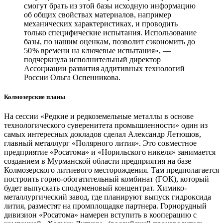
смогут брать из этой базы исходную информацию
об общих свойствах материалов, например
механических характеристиках, и проводить
только специфические испытания. Использование
базы, по нашим оценкам, позволит сэкономить до
50 % времени на ключевые испытания», —
подчеркнула исполнительный директор
Ассоциации развития аддитивных технологий
России Ольга Оспенникова.
Колмозерские планы
На сессии «Редкие и редкоземельные металлы в основе
технологического суверенитета промышленности» один из
самых интересных докладов сделал Александр Летюшов,
главный металлург «Полярного лития». Это совместное
предприятие «Росатома» и «Норильского никеля» занимается
созданием в Мурманской области предприятия на базе
Колмозерского литиевого месторождения. Там предполагается
построить горно-обогатительный комбинат (ГОК), который
будет выпускать сподуменовый концентрат. Химико-
металлургический завод, где планируют выпуск гидроксида
лития, разместят на промплощадке партнера. Горнорудный
дивизион «Росатома» намерен вступить в кооперацию с