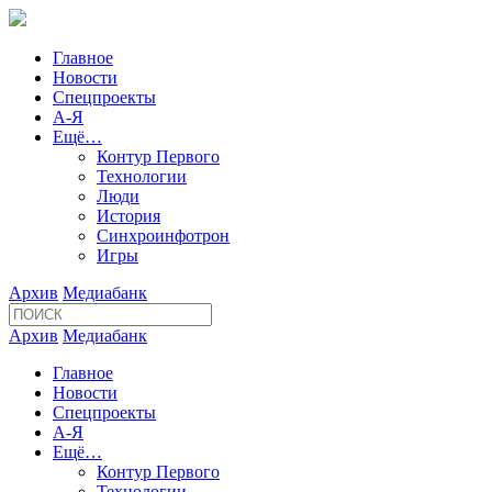
Главное
Новости
Спецпроекты
А-Я
Ещё…
Контур Первого
Технологии
Люди
История
Синхроинфотрон
Игры
Архив
Медиабанк
Архив
Медиабанк
Главное
Новости
Спецпроекты
А-Я
Ещё…
Контур Первого
Технологии