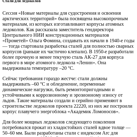
Стали для ледоколов
Сессия «Новые материалы для судостроения и освоения
арктических территорий» была посвящена высокопрочным
материалам, из которых изготавливают корпусы атомных
ледоколов. Как рассказала заместитель гендиректора
Центрального НИИ конструкционных материалов
«Прометей» Ольга Фомина, создавать их начали в 1940‑е годы
— тогда стартовала разработка сталей для полностью сварных
корпусов (раньше их частично клепали). В 1950‑е разработали
более прочную и менее текучую сталь АК‑27 для корпуса
первого в мире атомного ледокола «Ленин». Она
выдерживала температуру –20 °C.
Сейчас требования гораздо жестче: стали должны
выдерживать –60 °C и обледенение, переменные
динамические нагрузки, быть ремонтопригодными и
устойчивыми к коррозионному и эрозионному износу от
льдов. Такие материалы создали и серийно применяют в
строительстве ледоколов проекта 22220, из них же построили
корпус плавучего энергоблока «Академик Ломоносов».
Для более мощных ледоколов следующего поколения
потребовался прокат из хладостойких сталей вдвое толще —
50–60 мм. Были разработаны стали с индексом Arc для