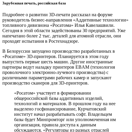
Зарубежная печать, российская база
Подробнее о развитии 3D-печати рассказал на форуме
руководитель бизнес-направления «Аддитивные технологии»
топливного дивизиона «Росатома» Илья Кавелашвили.
Сегодня в этой области задействованы 30 предприятий. Уже
напечатано более 2 тыс. деталей для атомной отрасли, они
проходят испытания в Ростехнадзоре.
В Белоруссии запущено производство разработанных в
«Росатоме» 3D-принтеров. Планируется в этом году
выпустить первые шесть машин. Другие иностранные
партнеры ведут наладку принтеров EВAM (технология
проволочного электронно-лучевого производства) с
различными параметрами рабочих камер и запускают
производство сканеров для 3D-принтеров.
«Росатом» участвует в формировании
общероссийской базы аддитивных изделий,
технологий и материалов. В прошлом году на нее
выделено госфинансирование, Курчатовский
институт начал разрабатывать софт. Владельцем
базы будет Минпромторг или уполномоченная им
организация, правила доступа к данным
обсуждаются. «Регуляторы из разных отраслей