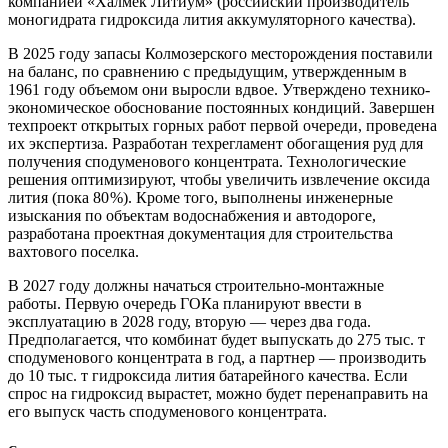
компанией «Халмек Литиум» (российский производитель
моногидрата гидроксида лития аккумуляторного качества).
В 2025 году запасы Колмозерского месторождения поставили
на баланс, по сравнению с предыдущим, утвержденным в
1961 году объемом они выросли вдвое. Утверждено технико-
экономическое обоснование постоянных кондиций. Завершен
техпроект открытых горных работ первой очереди, проведена
их экспертиза. Разработан техрегламент обогащения руд для
получения сподуменового концентрата. Технологические
решения оптимизируют, чтобы увеличить извлечение оксида
лития (пока 80 %). Кроме того, выполнены инженерные
изыскания по объектам водоснабжения и автодороге,
разработана проектная документация для строительства
вахтового поселка.
В 2027 году должны начаться строительно-монтажные
работы. Первую очередь ГОКа планируют ввести в
эксплуатацию в 2028 году, вторую — через два года.
Предполагается, что комбинат будет выпускать до 275 тыс. т
сподуменового концентрата в год, а партнер — производить
до 10 тыс. т гидроксида лития батарейного качества. Если
спрос на гидроксид вырастет, можно будет перенаправить на
его выпуск часть сподуменового концентрата.