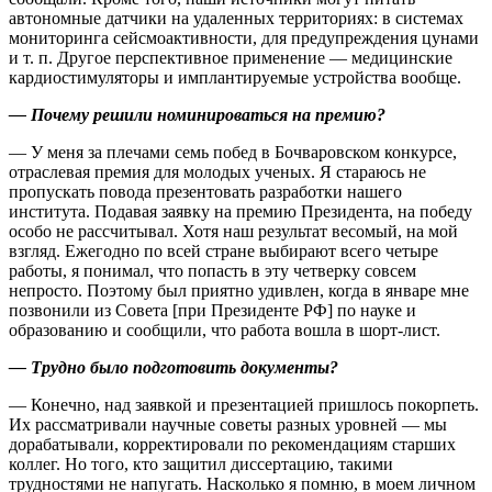
автономные датчики на удаленных территориях: в системах
мониторинга сейсмоактивности, для предупреждения цунами
и т. п. Другое перспективное применение — медицинские
кардиостимуляторы и имплантируемые устройства вообще.
— Почему решили номинироваться на премию?
— У меня за плечами семь побед в Бочваровском конкурсе,
отраслевая премия для молодых ученых. Я стараюсь не
пропускать повода презентовать разработки нашего
института. Подавая заявку на премию Президента, на победу
особо не рассчитывал. Хотя наш результат весомый, на мой
взгляд. Ежегодно по всей стране выбирают всего четыре
работы, я понимал, что попасть в эту четверку совсем
непросто. Поэтому был приятно удивлен, когда в январе мне
позвонили из Совета [при Президенте РФ] по науке и
образованию и сообщили, что работа вошла в шорт-лист.
— Трудно было подготовить документы?
— Конечно, над заявкой и презентацией пришлось покорпеть.
Их рассматривали научные советы разных уровней — мы
дорабатывали, корректировали по рекомендациям старших
коллег. Но того, кто защитил диссертацию, такими
трудностями не напугать. Насколько я помню, в моем личном