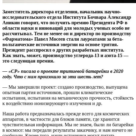
Заместитель директора отделения, начальник научно-
исследовательского отдела Института Бочвара Александр
Аникин говорит, что получить премию Президента РФ в
области науки и инноваций для молодых ученых особо не
рассчитывал. Тем не менее он и директор по производству
«Фарматома» Павел Мосеев стали лауреатами за бета-
вольтаические источники энергии на основе трития.
Президент расспросил о других разработках института.
Как знать, может, производство углерода‑13 и азота‑15 —
это следующая премия.
— «СР» писала о проекте тритиевой батарейки в 2020
году. Что с ним произошло за эти шесть лет?
— Мы завершили проект: создано производство, выпущена
опытная партия источников, прошли климатические
испытания, испытания на механическую прочность, стойкость
к воздействию ионизирующего излучения и др.
Наша работа предназначалась прежде всего для космических
аппаратов, в частности для блоков памяти, где хранится
чувствительная информация. Мы не знаем, были ли батарейки
в космосе: мы передали результаты заказчику, и нам ничего не
сообщали. Кроме того, наши источники могут питать