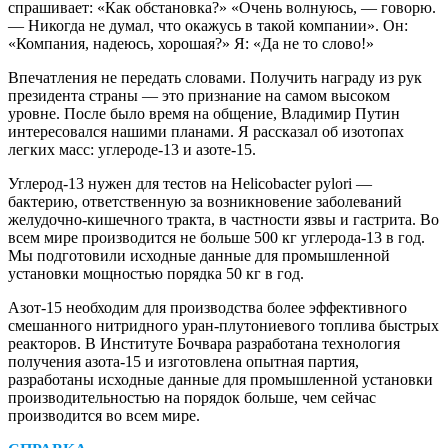
спрашивает: «Как обстановка?» «Очень волнуюсь, — говорю.
— Никогда не думал, что окажусь в такой компании». Он:
«Компания, надеюсь, хорошая?» Я: «Да не то слово!»
Впечатления не передать словами. Получить награду из рук
президента страны — это признание на самом высоком
уровне. После было время на общение, Владимир Путин
интересовался нашими планами. Я рассказал об изотопах
легких масс: углероде‑13 и азоте‑15.
Углерод‑13 нужен для тестов на Helicobacter pylori —
бактерию, ответственную за возникновение заболеваний
желудочно-кишечного тракта, в частности язвы и гастрита. Во
всем мире производится не больше 500 кг углерода‑13 в год.
Мы подготовили исходные данные для промышленной
установки мощностью порядка 50 кг в год.
Азот‑15 необходим для производства более эффективного
смешанного нитридного уран-плутониевого топлива быстрых
реакторов. В Институте Бочвара разработана технология
получения азота‑15 и изготовлена опытная партия,
разработаны исходные данные для промышленной установки
производительностью на порядок больше, чем сейчас
производится во всем мире.