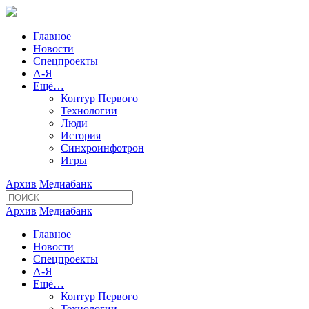
Главное
Новости
Спецпроекты
А-Я
Ещё…
Контур Первого
Технологии
Люди
История
Синхроинфотрон
Игры
Архив
Медиабанк
Архив
Медиабанк
Главное
Новости
Спецпроекты
А-Я
Ещё…
Контур Первого
Технологии