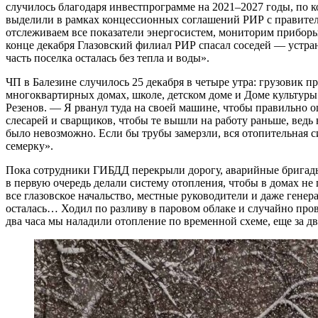
случилось благодаря инвестпрограмме на 2021–2027 годы, по к
выделили в рамках концессионных соглашений РИР с правител
отслеживаем все показатели энергосистем, мониторим приборы
конце декабря Глазовский филиал РИР спасал соседей — устран
часть поселка осталась без тепла и воды».
ЧП в Балезине случилось 25 декабря в четыре утра: грузовик п
многоквартирных домах, школе, детском доме и Доме культуры.
Резенов. — Я рванул туда на своей машине, чтобы правильно о
слесарей и сварщиков, чтобы те вышли на работу раньше, ведь 
было невозможно. Если бы трубы замерзли, вся отопительная с
семерку».
Пока сотрудники ГИБДД перекрыли дорогу, аварийные бригады 
в первую очередь делали систему отопления, чтобы в домах н
все глазовское начальство, местные руководители и даже гене
осталась… Ходил по разливу в паровом облаке и случайно прова
два часа мы наладили отопление по временной схеме, еще за д