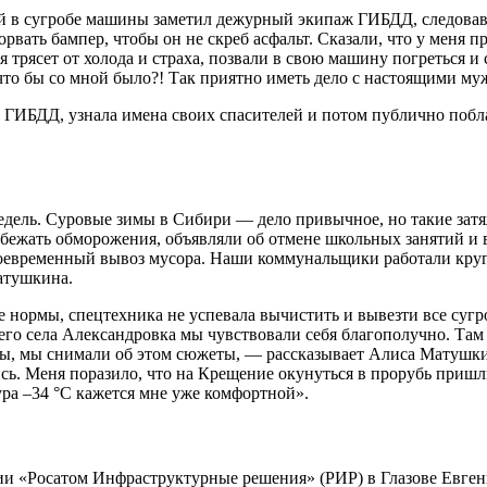
шей в сугробе машины заметил дежурный экипаж ГИБДД, следовав
орвать бампер, чтобы он не скреб асфальт. Сказали, что у меня 
 трясет от холода и страха, позвали в свою машину погреться и 
 что бы со мной было?! Так приятно иметь дело с настоящими м
ы ГИБДД, узнала имена своих спасителей и потом публично поб
едель. Суровые зимы в Сибири — дело привычное, но такие зат
избежать обморожения, объявляли об отмене школьных занятий 
воевременный вывоз мусора. Наши коммунальщики работали круг
атушкина.
ормы, спецтехника не успевала вычистить и вывезти все сугробы
го села Александровка мы чувствовали себя благополучно. Там л
воды, мы снимали об этом сюжеты, — рассказывает Алиса Матушк
ись. Меня поразило, что на Крещение окунуться в прорубь пришл
ура –34 °C кажется мне уже комфортной».
и «Росатом Инфраструктурные решения» (РИР) в Глазове Евгени