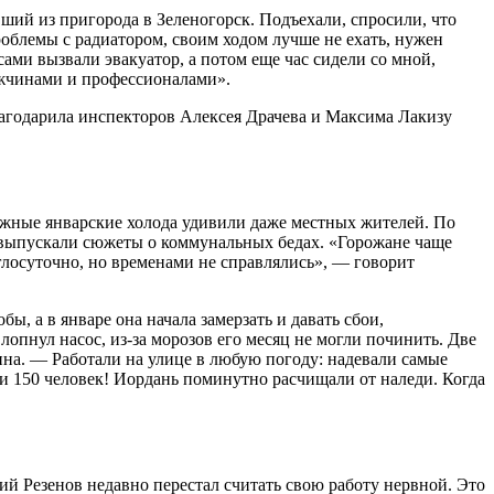
ший из пригорода в Зеленогорск. Подъехали, спросили, что
проблемы с радиатором, своим ходом лучше не ехать, нужен
сами вызвали эвакуатор, а потом еще час сидели со мной,
ужчинами и профессионалами».
лагодарила инспекторов Алексея Драчева и Максима Лакизу
яжные январские холода удивили даже местных жителей. По
и выпускали сюжеты о коммунальных бедах. «Горожане чаще
лосуточно, но временами не справлялись», — говорит
, а в январе она начала замерзать и давать сбои,
опнул насос, из-за морозов его месяц не могли починить. Две
ина. — Работали на улице в любую погоду: надевали самые
и 150 человек! Иордань поминутно расчищали от наледи. Когда
й Резенов недавно перестал считать свою работу нервной. Это