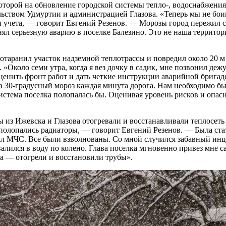
оторой на обновление городской системы тепло-, водоснабжения
ьством Удмуртии и администрацией Глазова. «Теперь мы не бо
 учета, — говорит Евгений Резенов. — Морозы город пережил с
ял серьезную аварию в поселке Балезино. Это не наша территори
ротаранил участок надземной теплотрассы и повредил около 20 м 
 «Около семи утра, когда я вез дочку в садик, мне позвонил д
ценить фронт работ и дать четкие инструкции аварийной бригад
в 30-градусный мороз каждая минута дорога. Нам необходимо был
истема поселка полопалась бы. Оценивая уровень рисков и опас
из Ижевска и Глазова отогревали и восстанавливали теплосеть 
е полопались радиаторы, — говорит Евгений Резенов. — Была ста
рал МЧС. Все были взволнованы. Со мной случился забавный инци
лился в воду по колено. Глава поселка мгновенно привез мне сап
ва — отогрели и восстановили трубы».