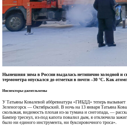
Нынешняя зима в России выдалась нетипично холодной и с
термометра опускался до отметки в почти –30 °C. Как ат
Инспекторы-джентльмены
У Татьяны Ковалевой аббревиатура «ГИБДД» теперь вызывает и
Зеленогорск — Октябрьский. В ночь на 13 января Татьяна Ковал
скользкая, видимость плохая из-за тумана и снегопада, — расск
Бампер треснул, из-под капота повалил дым, я отключила зажи
было ни единого инструмента, ни буксировочного троса».