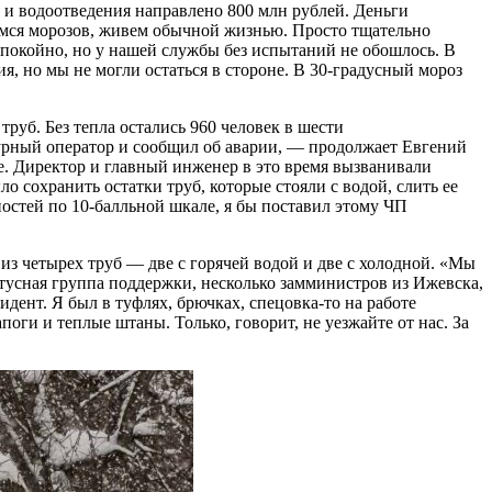
 и водоотведения направлено 800 млн рублей. Деньги
имся морозов, живем обычной жизнью. Просто тщательно
покойно, но у нашей службы без испытаний не обошлось. В
я, но мы не могли остаться в стороне. В 30-градусный мороз
труб. Без тепла остались 960 человек в шести
ежурный оператор и сообщил об аварии, — продолжает Евгений
е. Директор и главный инженер в это время вызванивали
о сохранить остатки труб, которые стояли с водой, слить ее
ностей по 10-балльной шкале, я бы поставил этому ЧП
из четырех труб — две с горячей водой и две с холодной. «Мы
тусная группа поддержки, несколько замминистров из Ижевска,
дент. Я был в туфлях, брючках, спецовка-то на работе
оги и теплые штаны. Только, говорит, не уезжайте от нас. За