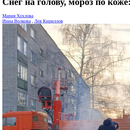
Снег на голову, мороз по кож
Мария Хохлова
Инна Волкова
,
Лев Кириллов