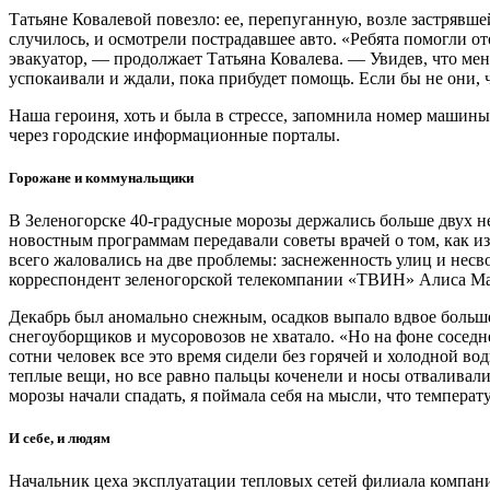
Татьяне Ковалевой повезло: ее, перепуганную, возле застряв
случилось, и осмотрели пострадавшее авто. «Ребята помогли от
эвакуатор, — продолжает Татьяна Ковалева. — Увидев, что меня
успокаивали и ждали, пока прибудет помощь. Если бы не они,
Наша героиня, хоть и была в стрессе, запомнила номер машин
через городские информационные порталы.
Горожане и коммунальщики
В Зеленогорске 40-градусные морозы держались больше двух н
новостным программам передавали советы врачей о том, как 
всего жаловались на две проблемы: заснеженность улиц и нес
корреспондент зеленогорской телекомпании «ТВИН» Алиса М
Декабрь был аномально снежным, осадков выпало вдвое больше н
снегоуборщиков и мусоровозов не хватало. «Но на фоне соседне
сотни человек все это время сидели без горячей и холодной 
теплые вещи, но все равно пальцы коченели и носы отваливал
морозы начали спадать, я поймала себя на мысли, что температ
И себе, и людям
Начальник цеха эксплуатации тепловых сетей филиала компани