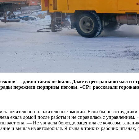
нежной — давно таких не было. Даже в центральной части с
омграды пережили сюрпризы погоды, «СР» рассказали горожа
сключительно положительные эмоции. Если бы не сотрудники это
ева ехала домой после работы и не справилась с управлением. «
азывает она. — Не увидела борозду, зацепила ее колесом, запаник
гание и вышла из автомобиля. Я была в тонких рабочих штанах, 