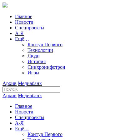
Главное
Новости
Спецпроекты
А-Я
Ещё…
Контур Первого
Технологии
Люди
История
Синхроинфотрон
Игры
Архив
Медиабанк
Архив
Медиабанк
Главное
Новости
Спецпроекты
А-Я
Ещё…
Контур Первого
Технологии