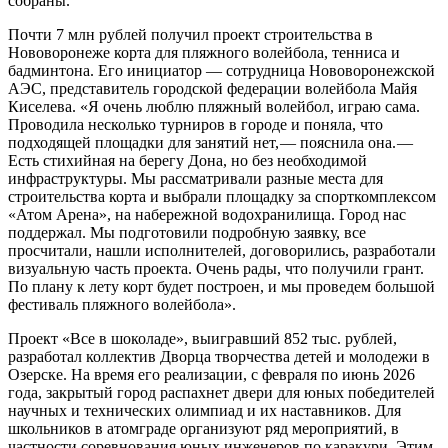
собраны.
Почти 7 млн рублей получил проект строительства в
Нововоронеже корта для пляжного волейбола, тенниса и
бадминтона. Его инициатор — ​сотрудница Нововоронежской
АЭС, представитель городской федерации волейбола Майя
Киселева. «Я очень люблю пляжный волейбол, играю сама.
Проводила несколько турниров в городе и поняла, что
подходящей площадки для занятий нет, — ​пояснила она. — ​
Есть стихийная на берегу Дона, но без необходимой
инфраструктуры. Мы рассматривали разные места для
строительства корта и выбрали площадку за спорткомплексом
«Атом Арена», на набережной водохранилища. Город нас
поддержал. Мы подготовили подробную заявку, все
просчитали, нашли исполнителей, договорились, разработали
визуальную часть проекта. Очень рады, что получили грант.
По плану к лету корт будет построен, и мы проведем большой
фестиваль пляжного волейбола».
Проект «Все в шоколаде», выигравший 852 тыс. рублей,
разработал коллектив Дворца творчества детей и молодежи в
Озерске. На время его реализации, с февраля по июнь 2026
года, закрытый город распахнет двери для юных победителей
научных и технических олимпиад и их наставников. Для
школьников в атомграде организуют ряд мероприятий, в
частности соревнования юных инженеров по каракури. Этим