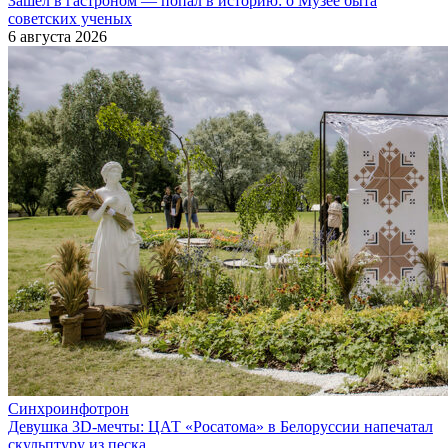
Зашел в гастроном — попал в историю: о Музее быта
советских ученых
6 августа 2026
Синхроинфотрон
Девушка 3D-мечты: ЦАТ «Росатома» в Белоруссии напечатал
скульптуру из песка