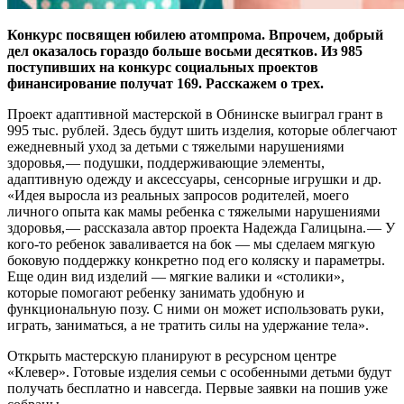
Конкурс посвящен юбилею атомпрома. Впрочем, добрый
дел оказалось гораздо больше восьми десятков. Из 985
поступивших на конкурс социальных проектов
финансирование получат 169. Расскажем о трех.
Проект адаптивной мастерской в Обнинске выиграл грант в
995 тыс. рублей. Здесь будут шить изделия, которые облегчают
ежедневный уход за детьми с тяжелыми нарушениями
здоровья, — ​подушки, поддерживающие элементы,
адаптивную одежду и аксессуары, сенсорные игрушки и др.
«Идея выросла из реальных запросов родителей, моего
личного опыта как мамы ребенка с тяжелыми нарушениями
здоровья, — ​рассказала автор проекта Надежда Галицына. — ​У
кого-то ребенок заваливается на бок — ​мы сделаем мягкую
боковую поддержку конкретно под его коляску и параметры.
Еще один вид изделий — ​мягкие валики и «столики»,
которые помогают ребенку занимать удобную и
функциональную позу. С ними он может использовать руки,
играть, заниматься, а не тратить силы на удержание тела».
Открыть мастерскую планируют в ресурсном центре
«Клевер». Готовые изделия семьи с особенными детьми будут
получать бесплатно и навсегда. Первые заявки на пошив уже