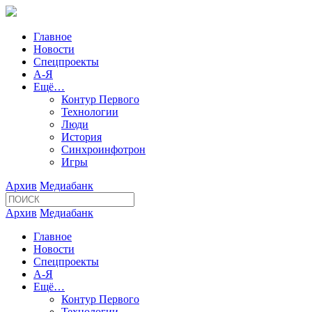
Главное
Новости
Спецпроекты
А-Я
Ещё…
Контур Первого
Технологии
Люди
История
Синхроинфотрон
Игры
Архив
Медиабанк
Архив
Медиабанк
Главное
Новости
Спецпроекты
А-Я
Ещё…
Контур Первого
Технологии