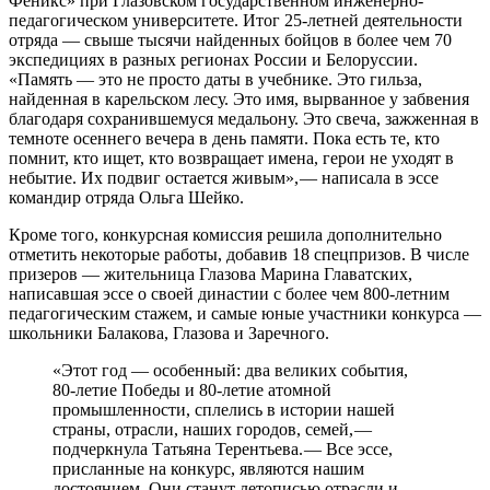
Феникс» при Глазовском государственном инженерно-
педагогическом университете. Итог 25‑летней деятельности
отряда — ​свыше тысячи найденных бойцов в более чем 70
экспедициях в разных регионах России и Белоруссии.
«Память — ​это не просто даты в учебнике. Это гильза,
найденная в карельском лесу. Это имя, вырванное у забвения
благодаря сохранившемуся медальону. Это свеча, зажженная в
темноте осеннего вечера в день памяти. Пока есть те, кто
помнит, кто ищет, кто возвращает имена, герои не уходят в
небытие. Их подвиг остается живым», — ​написала в эссе
командир отряда Ольга Шейко.
Кроме того, конкурсная комиссия решила дополнительно
отметить некоторые работы, добавив 18 спецпризов. В числе
призеров — ​жительница Глазова Марина Главатских,
написавшая эссе о своей династии с более чем 800‑летним
педагогическим стажем, и самые юные участники конкурса —
​школьники Балакова, Глазова и Заречного.
«Этот год — ​особенный: два великих события,
80‑летие Победы и 80‑летие атомной
промышленности, сплелись в истории нашей
страны, отрасли, наших городов, семей, — ​
подчеркнула Татьяна Терентьева. — ​Все эссе,
присланные на конкурс, являются нашим
достоянием. Они станут летописью отрасли и