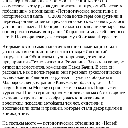
Инженер Нововоронежской АЭС Евгений Когтев по
совместительству руководит поисковым отрядом «Пересвет»,
победившим в номинации «Патриотическое воспитание и
историческая память». С 2008 года волонтеры обнаружили и
перезахоронили останки трех сотен советских солдат, удалось
установить имена 11 бойцов. Только за последние четыре года
они вернули семьям ветеранов 10 орденов и медалей военных
лет. В Нововоронеже даже создан музей отряда «Пересвет».
Вторыми в этой самой многочисленной номинации стали
участники военно-исторического отряда «Ильинский
патруль» при Обнинском научно-производственном
предприятии «Технология» им. Ромашина. Заявку на конкурс
отправил заместитель командира Павел Бачин. В эссе он
рассказал, как с волонтерами они проводят археологические
исследования Ильинского рубежа — ​участка обороны в
Малоярославецком районе Калужской области, где в 1941
году в Битве за Москву героически сражались Подольские
курсанты. При создании одноименного фильма об их подвиге
съемочная группа не раз обращалась к поисковикам:
волонтеры передали артефакты тех лет, очистили и
восстановили доты и траншеи, которые стали декорациями в
кинокартине.
На третьем месте — ​патриотическое объединение «Новый