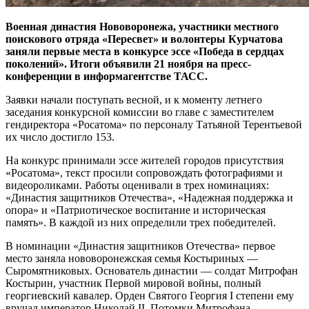
Военная династия Нововоронежа, участники местного
поискового отряда «Пересвет» и волонтеры Курчатова
заняли первые места в конкурсе эссе «Победа в сердцах
поколений». Итоги объявили 21 ноября на пресс-
конференции в информагентстве ТАСС.
Заявки начали поступать весной, и к моменту летнего
заседания конкурсной комиссии во главе с заместителем
гендиректора «Росатома» по персоналу Татьяной Терентьевой
их число достигло 153.
На конкурс принимали эссе жителей городов присутствия
«Росатома», текст просили сопровождать фотографиями и
видеороликами. Работы оценивали в трех номинациях:
«Династия защитников Отечества», «Надежная поддержка и
опора» и «Патриотическое воспитание и историческая
память». В каждой из них определили трех победителей.
В номинации «Династия защитников Отечества» первое
место заняла нововоронежская семья Костыриных —
Сыромятниковых. Основатель династии — ​солдат Митрофан
Костырин, участник Первой мировой войны, полный
георгиевский кавалер. Орден Святого Георгия I степени ему
вручал император Николай II. Потомки Митрофана