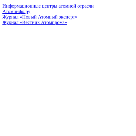
Информационные центры атомной отрасли
Атоминфо.ру
Журнал «Новый Атомный эксперт»
Журнал «Вестник Атомпрома»