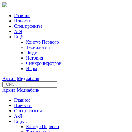
Главное
Новости
Спецпроекты
А-Я
Ещё…
Контур Первого
Технологии
Люди
История
Синхроинфотрон
Игры
Архив
Медиабанк
Архив
Медиабанк
Главное
Новости
Спецпроекты
А-Я
Ещё…
Контур Первого
Технологии