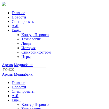
Главное
Новости
Спецпроекты
А-Я
Ещё…
Контур Первого
Технологии
Люди
История
Синхроинфотрон
Игры
Архив
Медиабанк
Архив
Медиабанк
Главное
Новости
Спецпроекты
А-Я
Ещё…
Контур Первого
Технологии