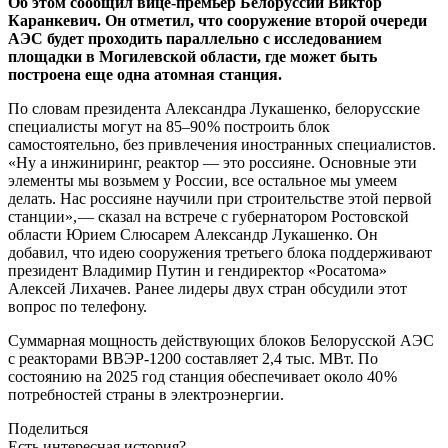
Об этом сообщил вице-премьер Белоруссии Виктор
Каранкевич. Он отметил, что сооружение второй очереди
АЭС будет проходить параллельно с исследованием
площадки в Могилевской области, где может быть
построена еще одна атомная станция.
По словам президента Александра Лукашенко, белорусские
специалисты могут на 85–90 % построить блок
самостоятельно, без привлечения иностранных специалистов.
«Ну а инжиниринг, реактор — ​это россияне. Основные эти
элементы мы возьмем у России, все остальное мы умеем
делать. Нас россияне научили при строительстве этой первой
станции», — ​сказал на встрече с губернатором Ростовской
области Юрием Слюсарем Александр Лукашенко. Он
добавил, что идею сооружения третьего блока поддерживают
президент Владимир Путин и гендиректор «Росатома»
Алексей Лихачев. Ранее лидеры двух стран обсудили этот
вопрос по телефону.
Суммарная мощность действующих блоков Белорусской АЭС
с реакторами ВВЭР‑1200 составляет 2,4 тыс. МВт. По
состоянию на 2025 год станция обеспечивает около 40 %
потребностей страны в электроэнергии.
Поделиться
Есть интересная история?