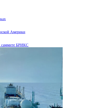
ыках
инской Америки
на саммите БРИКС