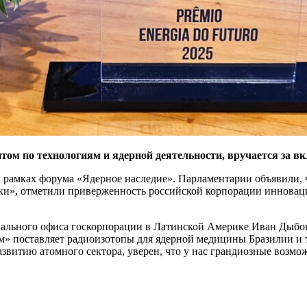
 по технологиям и ядерной деятельности, вручается за вкл
 рамках форума «Ядерное наследие». Парламентарии объявили, ч
ики», отметили приверженность российской корпорации инновация
нального офиса госкорпорации в Латинской Америке Иван Дыбов
ом» поставляет радиоизотопы для ядерной медицины Бразилии и 
звитию атомного сектора, уверен, что у нас грандиозные возм