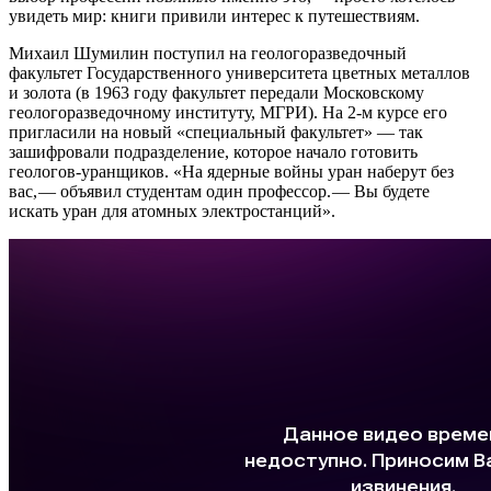
увидеть мир: книги привили интерес к путешествиям.
Михаил Шумилин поступил на геолого­разведочный
факультет Государственного университета цветных металлов
и золота (в 1963 году факультет передали Московскому
геолого­разведочному институту, МГРИ). На 2-м курсе его
пригласили на новый «специальный факультет» — ​так
зашифровали подразделение, которое начало готовить
геологов-уранщиков. «На ядерные войны уран наберут без
вас, — ​объявил студентам один профессор. — ​Вы будете
искать уран для атомных электростанций».