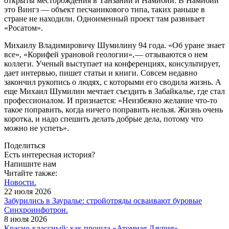
открыты месторождения в Танзании и Намибии. В Намибии
это Вингз — ​объект песчаникового типа, таких раньше в
стране не находили. Одноименный проект там развивает
«Росатом».
Михаилу Владимировичу Шумилину 94 года. «Об уране знает
все», «Корифей урановой геологии», — ​отзываются о нем
коллеги. Ученый выступает на конференциях, консультирует,
дает интервью, пишет статьи и книги. Совсем недавно
закончил рукопись о людях, с которыми его сводила жизнь. А
еще Михаил Шумилин мечтает съездить в Забайкалье, где стал
профессионалом. И признается: «Неизбежно желание что-то
такое поправить, когда ничего поправить нельзя. Жизнь очень
коротка, и надо спешить делать добрые дела, потому что
можно не успеть».
Поделиться
Есть интересная история?
Напишите нам
Читайте также:
Новости.
22 июля 2026
Забурились в Зауралье: стройотряды осваивают буровые
Синхроинфотрон.
8 июля 2026
Красно-классный: как прошла «Атомная Даурия»