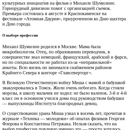
культурных инициатив на фильм о Михаиле Шумилине.
Горнорудный дивизион помог с организацией съемок.
Премьера состоялась в августе в Краснокаменске на
фестивале «Атомная Даурия», приуроченном ко Дню шахтера
и Дню города.
О выборе профессии
Михаил Шумилин родился в Москве. Мама была
микробиологом. Отец, по образованию переводчик, в
совершенстве знал немецкий, французский, арабский и фарси,
но по специальности не работал из-за «неправильной»
анкеты. Всю жизнь он занимался снабжением районов
Крайнего Севера в конторе «Главсеверторг».
В Великую Отечественную войну Миша с мамой и бабушкой
эвакуировались в Томск. Жили очень небогато. Когда стояли
морозы, в школу мальчик не ходил: не было валенок. 3-й и 4-й
класс он в основном учился дома под руководством бабушки
— ​выпускницы Института благородных девиц.
О существовании урана Миша узнал в восемь лет, прочитав в
журнале «Техника — ​молодежи» об опытах физиков Георгия
Флерова и Константина Петржака. Нельзя сказать, что на
выбор профессии повлияло именно это, — ​просто хотелось