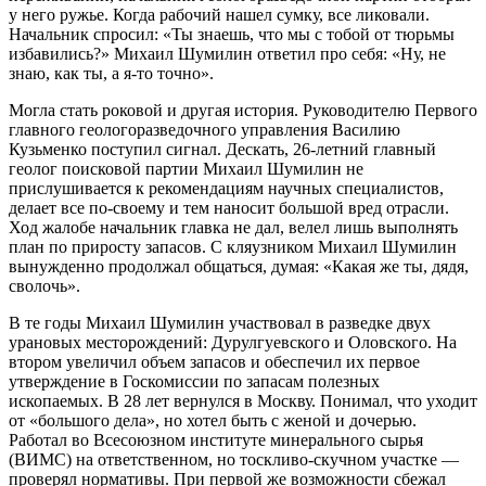
у него ружье. Когда рабочий нашел сумку, все ликовали.
Начальник спросил: «Ты знаешь, что мы с тобой от тюрьмы
избавились?» Михаил Шумилин ответил про себя: «Ну, не
знаю, как ты, а я-то точно».
Могла стать роковой и другая история. Руководителю Первого
главного геологоразведочного управления Василию
Кузьменко поступил сигнал. Дескать, 26‑летний главный
геолог поисковой партии Михаил Шумилин не
прислушивается к рекомендациям научных специалистов,
делает все по-своему и тем наносит большой вред отрасли.
Ход жалобе начальник главка не дал, велел лишь выполнять
план по приросту запасов. С кляузником Михаил Шумилин
вынужденно продолжал общаться, думая: «Какая же ты, дядя,
сволочь».
В те годы Михаил Шумилин участвовал в разведке двух
урановых месторождений: Дурулгуевского и Оловского. На
втором увеличил объем запасов и обеспечил их первое
утверждение в Госкомиссии по запасам полезных
ископаемых. В 28 лет вернулся в Москву. Понимал, что уходит
от «большого дела», но хотел быть с женой и дочерью.
Работал во Всесоюзном институте минерального сырья
(ВИМС) на ответственном, но тоскливо-скучном участке — ​
проверял нормативы. При первой же возможности сбежал