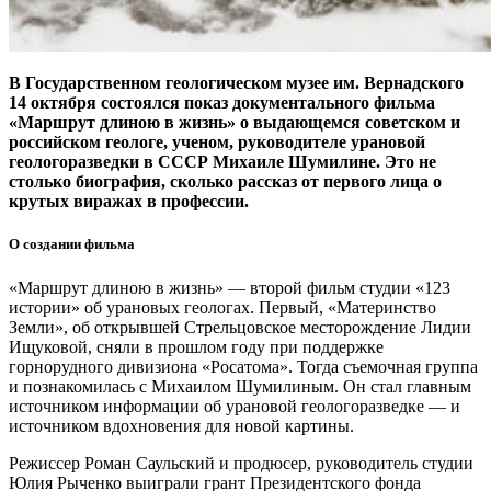
В Государственном геологическом музее им. Вернадского
14 октября состоялся показ документального фильма
«Маршрут длиною в жизнь» о выдающемся советском и
российском геологе, ученом, руководителе урановой
геологоразведки в СССР Михаиле Шумилине. Это не
столько биография, сколько рассказ от первого лица о
крутых виражах в профессии.
О создании фильма
«Маршрут длиною в жизнь» — ​второй фильм студии «123
истории» об урановых геологах. Первый, «Материнство
Земли», об открывшей Стрельцовское месторождение Лидии
Ищуковой, сняли в прошлом году при поддержке
горнорудного дивизиона «Росатома». Тогда съемочная группа
и познакомилась с Михаилом Шумилиным. Он стал главным
источником информации об урановой геологоразведке — ​и
источником вдохновения для новой картины.
Режиссер Роман Саульский и продюсер, руководитель студии
Юлия Рыченко выиграли грант Президентского фонда