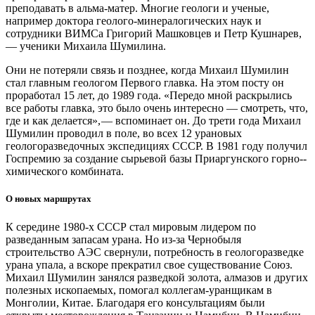
преподавать в альма-матер. Многие геологи и ученые,
например доктора геолого-минералогических наук и
сотрудники ВИМСа Григорий Машковцев и Петр Кушнарев,
— ​ученики Михаила Шумилина.
Они не потеряли связь и позднее, когда Михаил Шумилин
стал главным геологом Первого главка. На этом посту он
проработал 15 лет, до 1989 года. «Передо мной раскрылись
все работы главка, это было очень интересно — ​смотреть, что,
где и как делается», — ​вспоминает он. До трети года Михаил
Шумилин проводил в поле, во всех 12 урановых
геологоразведочных экспедициях СССР. В 1981 году получил
Госпремию за создание сырьевой базы Приаргунского горно-­
химического комбината.
О новых маршрутах
К середине 1980‑х СССР стал мировым лидером по
разведанным запасам урана. Но из-за Чернобыля
строительство АЭС свернули, потребность в геологоразведке
урана упала, а вскоре прекратил свое существование Союз.
Михаил Шумилин занялся разведкой золота, алмазов и других
полезных ископаемых, помогал коллегам-уранщикам в
Монголии, Китае. Благодаря его консультациям были