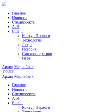
Главное
Новости
Спецпроекты
А-Я
Ещё…
Контур Первого
Технологии
Люди
История
Синхроинфотрон
Игры
Архив
Медиабанк
Архив
Медиабанк
Главное
Новости
Спецпроекты
А-Я
Ещё…
Контур Первого
Технологии