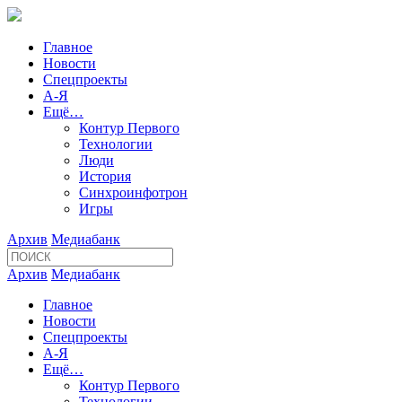
Главное
Новости
Спецпроекты
А-Я
Ещё…
Контур Первого
Технологии
Люди
История
Синхроинфотрон
Игры
Архив
Медиабанк
Архив
Медиабанк
Главное
Новости
Спецпроекты
А-Я
Ещё…
Контур Первого
Технологии