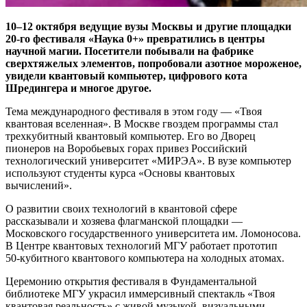
10–12 октября ведущие вузы Москвы и другие площадки
20‑го фестиваля «Наука 0+» превратились в центры
научной магии. Посетители побывали на фабрике
сверхтяжелых элементов, попробовали азотное мороженое,
увидели квантовый компьютер, цифрового кота
Шредингера и многое другое.
Тема международного фестиваля в этом году — ​«Твоя
квантовая вселенная». В Москве гвоздем программы стал
трехкубитный квантовый компьютер. Его во Дворец
пионеров на Воробьевых горах привез Российский
технологический университет «МИРЭА». В вузе компьютер
используют студенты курса «Основы квантовых
вычислений».
О развитии своих технологий в квантовой сфере
рассказывали и хозяева флагманской площадки — ​
Московского государственного университета им. Ломоносова.
В Центре квантовых технологий МГУ работает прототип
50‑кубитного квантового компьютера на холодных атомах.
Церемонию открытия фестиваля в Фундаментальной
библиотеке МГУ украсил иммерсивный спектакль «Твоя
квантовая реальность» с живой музыкой, визуальными