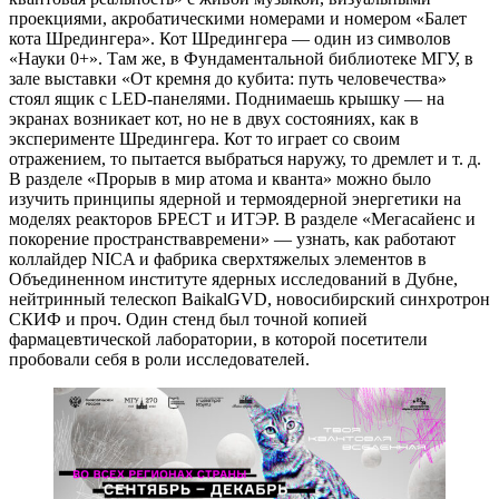
проекциями, акробатическими номерами и номером «Балет
кота Шредингера». Кот Шредингера — ​один из символов
«Науки 0+». Там же, в Фундаментальной библиотеке МГУ, в
зале выставки «От кремня до кубита: путь человечества»
стоял ящик с LED-панелями. Поднимаешь крышку — ​на
экранах возникает кот, но не в двух состояниях, как в
эксперименте Шредингера. Кот то играет со своим
отражением, то пытается выбраться наружу, то дремлет и т. д.
В разделе «Прорыв в мир атома и кванта» можно было
изучить принципы ядерной и термоядерной энергетики на
моделях реакторов БРЕСТ и ИТЭР. В разделе «Мегасайенс и
покорение пространства­времени» — ​узнать, как работают
коллайдер NICA и фабрика сверхтяжелых элементов в
Объединенном институте ядерных исследований в Дубне,
нейтринный телескоп Baikal­GVD, новосибирский синхротрон
СКИФ и проч. Один стенд был точной копией
фармацевтической лаборатории, в которой посетители
пробовали себя в роли исследователей.