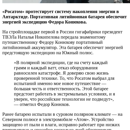
«Росатом» протестирует систему накопления энергии в
Антарктиде. Портативная литийионная батарея обеспечит
энергией экспедицию Федора Конюхова.
На стройплощадке первой в России гигафабрики президент
ТВЭЛа Наталья Никипелова передала знаменитому
путешественнику Федору Конюхову портативный
литийионный аккумулятор. Эта батарея обеспечит энергией
предстоящую экспедицию на Южный полюс.
«В полярной экспедиции, где на счету каждый
грамм и каждый ватт, отказ оборудования
равносилен катастрофе. Я доверяю свою жизнь
проверенной технике. То, что Росатом выбрал для
испытаний именно мое новое путешествие —
большая честь и ответственность. Этой батарее
предстоит работать в экстремальных условиях, и я
уверен, что российские технологии не подведут»,
— отметил Федор Конюхов.
Ранее батарею испытали в суровом полярном климате — на
Северном полюсе в электромобиле «Атом». Устройство
защищено от пыли и влаги, исправно работает при низких
температурах и способно несколько дней обеспечивать