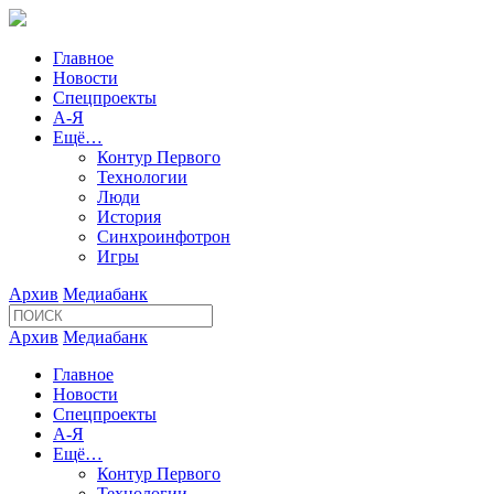
Главное
Новости
Спецпроекты
А-Я
Ещё…
Контур Первого
Технологии
Люди
История
Синхроинфотрон
Игры
Архив
Медиабанк
Архив
Медиабанк
Главное
Новости
Спецпроекты
А-Я
Ещё…
Контур Первого
Технологии