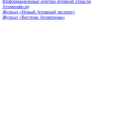
Информационные центры атомной отрасли
Атоминфо.ру
Журнал «Новый Атомный эксперт»
Журнал «Вестник Атомпрома»