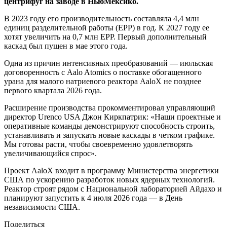
центрифуг на заводе в Нью­Мексико.
В 2023 году его производительность составляла 4,4 млн
единиц разделительной работы (ЕРР) в год. К 2027 году ее
хотят увеличить на 0,7 млн ЕРР. Первый дополнительный
каскад был пущен в мае этого года.
Одна из причин интенсивных преобразований — ​июльская
договоренность с Aalo Atomics о поставке обогащенного
урана для малого натриевого реактора Aalo­X не позднее
первого квартала 2026 года.
Расширение производства прокомментировал управляющий
директор Urenco USA Джон Киркпатрик: «Наши проектные и
оперативные команды демонстрируют способность строить,
устанавливать и запускать новые каскады в четком графике.
Мы готовы расти, чтобы своевременно удовлетворять
увеличивающийся спрос».
Проект Aalo­X входит в программу Министерства энергетики
США по ускорению разработок новых ядерных технологий.
Реактор строят рядом с Национальной лабораторией Айдахо и
планируют запустить к 4 июля 2026 года — ​в День
независимости США.
Поделиться