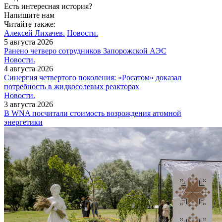
Есть интересная история?
Напишите нам
Читайте также:
Алексей Лихачев.
Новости.
5 августа 2026
Ранено четверо сотрудников Запорожской АЭС
Новости.
4 августа 2026
Синергия четвертого поколения: «Росатом» доказал
потребность в жидкосолевых реакторах
Новости.
3 августа 2026
В WNA посчитали стоимость возрождения атомной
энергетики