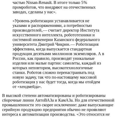
частью Nissan­-Renault. В итоге только 5 %
промроботов, что внедряют на отечественных
заводах, сделаны у нас».
«Уровень роботизации устанавливается не
указами и распоряжениями, а потребностью
производителей, — ​считает директор Института
искусственного интеллекта, робототехники и
системной инженерии Казанского федерального
университета Дмитрий Чикрин. — ​Роботизация
эффективна, когда выпускается стандартная
продукция десятками миллионов экземпляров. А в
России, как правило, производят уникальные
изделия или малые партии: самолеты, каждый из
которых неповторим, высокотехнологичные
станки. Роботов сложно перенастраивать под
новую задачу, так что по-настоящему массовой
роботизация у нас будет тогда, когда мы отойдем
от «хендмейда».
В высокой степени автоматизированы и роботизированы
сборочные линии АвтоВАЗа и КамАЗа. Но для отечественной
промышленности это скорее исключение: даже выпускающие
серийную продукцию предприятия обычно не проявляют
интереса к автоматизации производства. «Это относится не