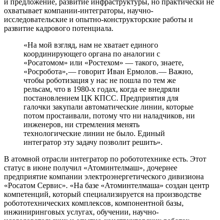
и предложение, развитие инфраструктуры, но практически не
охватывает компании-интеграторы, научно-
исследовательские и опытно-конструкторские работы и
развитие кадрового потенциала.
«На мой взгляд, нам не хватает единого
координирующего органа по аналогии с
«Росатомом» или «Ростехом» — ​такого, знаете,
«Росробота», — ​говорит Иван Ермолов. — ​Важно,
чтобы роботизация у нас не пошла по тем же
рельсам, что в 1980-х годах, когда ее внедряли
постановлением ЦК КПСС. Предприятия для
галочки закупали автоматические линии, которые
потом простаивали, потому что ни наладчиков, ни
инженеров, ни стремления менять
технологические линии не было. Единый
интегратор эту задачу позволит решить».
В атомной отрасли интегратор по робототехнике есть. Этот
статус в июне получил «Атоминтелмаш», дочернее
предприятие компании электроэнергетического дивизиона
«Росатом Сервис». «На базе «Атоминтелмаша» создан центр
компетенций, который специализируется на производстве
робототехнических комплексов, компонентной базы,
инжиниринговых услугах, обучении, научно-