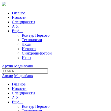
Главное
Новости
Спецпроекты
А-Я
Ещё…
Контур Первого
Технологии
Люди
История
Синхроинфотрон
Игры
Архив
Медиабанк
Архив
Медиабанк
Главное
Новости
Спецпроекты
А-Я
Ещё…
Контур Первого
Технологии