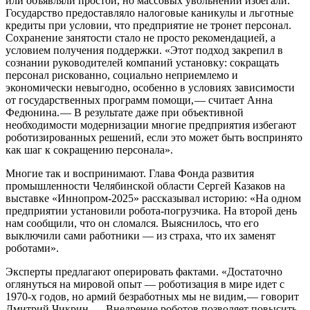
или объявляли простой, но массовых увольнений избегали.
Государство предоставляло налоговые каникулы и льготные
кредиты при условии, что предприятие не тронет персонал.
Сохранение занятости стало не просто рекомендацией, а
условием получения поддержки. «Этот подход закрепил в
сознании руководителей компаний установку: сокращать
персонал рискованно, социально неприемлемо и
экономически невыгодно, особенно в условиях зависимости
от государственных программ помощи, — ​считает Анна
Федюнина. — ​В результате даже при объективной
необходимости модернизации многие предприятия избегают
роботизированных решений, если это может быть воспринято
как шаг к сокращению персонала».
Многие так и воспринимают. Глава Фонда развития
промышленности Челябинской области Сергей Казаков на
выставке «Иннопром‑2025» рассказывал историю: «На одном
предприятии установили робота-погрузчика. На второй день
нам сообщили, что он сломался. Выяснилось, что его
выключили сами работники — ​из страха, что их заменят
роботами».
Эксперты предлагают оперировать фактами. «Достаточно
оглянуться на мировой опыт — ​роботизация в мире идет с
1970‑х годов, но армий безработных мы не видим, — ​говорит
Дмитрий Чикрин. — ​Внедрение роботов позволяет повысить