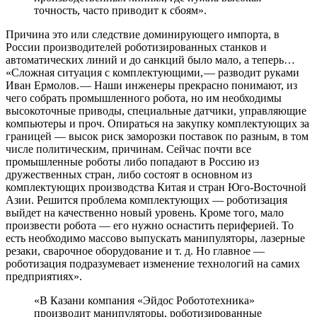
точность, часто приводит к сбоям».
Причина это или следствие доминирующего импорта, в
России производителей роботизированных станков и
автоматических линий и до санкций было мало, а теперь…
«Сложная ситуация с комплектующими, — ​разводит руками
Иван Ермолов. — ​Наши инженеры прекрасно понимают, из
чего собрать промышленного робота, но им необходимы
высокоточные приводы, специальные датчики, управляющие
компьютеры и проч. Опираться на закупку комплектующих за
границей — ​высок риск заморозки поставок по разным, в том
числе политическим, причинам. Сейчас почти все
промышленные роботы либо попадают в Россию из
дружественных стран, либо состоят в основном из
комплектующих производства Китая и стран Юго-Восточной
Азии. Решится проблема комплектующих — ​роботизация
выйдет на качественно новый уровень. Кроме того, мало
произвести робота — ​его нужно оснастить периферией. То
есть необходимо массово выпускать манипуляторы, лазерные
резаки, сварочное оборудование и т. д. Но главное — ​
роботизация подразумевает изменение технологий на самих
предприятиях».
«В Казани компания «Эйдос Робототехника»
производит манипуляторы, роботизированные