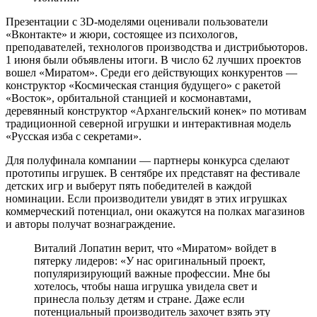
Презентации с 3D-моделями оценивали пользователи
«Вконтакте» и жюри, состоящее из психологов,
преподавателей, технологов производства и дистрибьюторов.
1 июня были объявлены итоги. В число 62 лучших проектов
вошел «Миратом». Среди его действующих конкурентов — ​
конструктор «Космическая станция будущего» с ракетой
«Восток», орбитальной станцией и космонавтами,
деревянный конструктор «Архангельский конек» по мотивам
традиционной северной игрушки и интерактивная модель
«Русская изба с секретами».
Для полуфинала компании — ​партнеры конкурса сделают
прототипы игрушек. В сентябре их представят на фестивале
детских игр и выберут пять победителей в каждой
номинации. Если производители увидят в этих игрушках
коммерческий потенциал, они окажутся на полках магазинов
и авторы получат вознаграждение.
Виталий Лопатин верит, что «Миратом» войдет в
пятерку лидеров: «У нас оригинальный проект,
популяризирующий важные профессии. Мне бы
хотелось, чтобы наша игрушка увидела свет и
принесла пользу детям и стране. Даже если
потенциальный производитель захочет взять эту