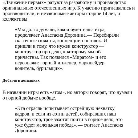
«Движение первых» ратуют за разработку и производство
оригинальных отечественных игр. К участию приглашались и
производители, и независимые авторы старше 14 лет, и
коллективы.
«Мы долго думали, какой будет наша игра, — ​
продолжает Анастасия Доронина. — ​Перебирали
сказочные сюжеты, концепции настолок. И
пришли к тому, что нужен конструктор — ​
конструктор про дело, к которому мы оба
причастны. Так появился «Миратом» и его
персонажи: горный инженер, маркшейдер,
водитель, бурильщик».
Добыча в детальках
В названии игры есть «атом», но авторы говорят, что думали
о горной добыче вообще.
«Эта отрасль испытывает острейшую нехватку
кадров, и если из сотни детей, собиравших наш
конструктор, трое захотят пойти в горное дело, это
уже будет маленькая победа», — ​считает Анастасия
Доронина.