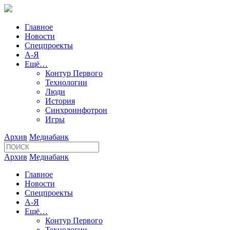
Главное
Новости
Спецпроекты
А-Я
Ещё…
Контур Первого
Технологии
Люди
История
Синхроинфотрон
Игры
Архив
Медиабанк
Архив
Медиабанк
Главное
Новости
Спецпроекты
А-Я
Ещё…
Контур Первого
Технологии