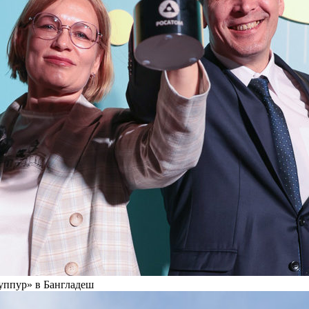
уппур» в Бангладеш