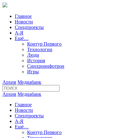
Главное
Новости
Спецпроекты
А-Я
Ещё…
Контур Первого
Технологии
Люди
История
Синхроинфотрон
Игры
Архив
Медиабанк
Архив
Медиабанк
Главное
Новости
Спецпроекты
А-Я
Ещё…
Контур Первого
Технологии