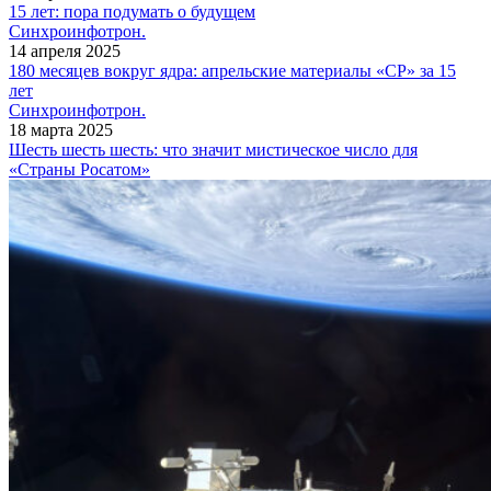
15 лет: пора подумать о будущем
Синхроинфотрон.
14 апреля 2025
180 месяцев вокруг ядра: апрельские материалы «СР» за 15
лет
Синхроинфотрон.
18 марта 2025
Шесть шесть шесть: что значит мистическое число для
«Страны Росатом»