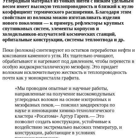
Углеродный материал из тонких нитей с низким удельным
весом имеет высокую теплопроводность и близкий к нулю
коэффициент термического расширения. Благодаря этим
свойствам из волокна можно изготавливать изделия
нового поколения — ​к примеру, рефлекторы крупных
спутниковых систем, элементы корпусов и
холодильников-­излучателей космических станций,
орбитальные конструкции, системы теплоотвода и др.
Пеки (волокна) синтезируют из остатков переработки нефти и
коксования каменного угля. Их тщательно очищают,
обрабатывают и нагревают под давлением, чтобы перевести в
особую жидкокристаллическую мезофазу. Это придает
волокнам исключительную жесткость и теплопроводность
почти как у монокристалла графита.
«Мы проводим опытные и научные работы,
направленные на получение высокомодульных
углеродных волокон на основе изотропных и
мезофазных пеков, — ​пояснил замдиректора по
науке и инновациям химико-­технологического
кластера «Росатома» Артур Гареев. — ​Это
позволит создать конструкции, устойчивые к
воздействию экстремально высоких температур, и
конструкции, работающие в условиях