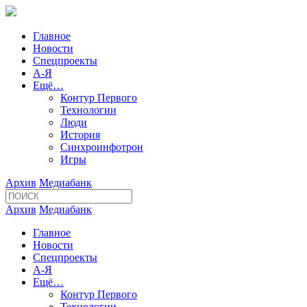
Главное
Новости
Спецпроекты
А-Я
Ещё…
Контур Первого
Технологии
Люди
История
Синхроинфотрон
Игры
Архив
Медиабанк
Архив
Медиабанк
Главное
Новости
Спецпроекты
А-Я
Ещё…
Контур Первого
Технологии