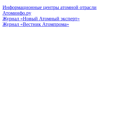
Информационные центры атомной отрасли
Атоминфо.ру
Журнал «Новый Атомный эксперт»
Журнал «Вестник Атомпрома»