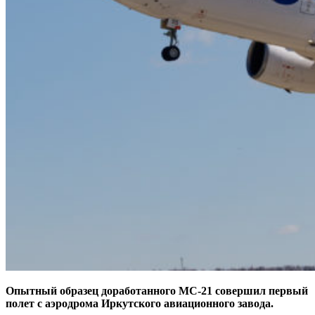
Опытный образец доработанного МС‑21 совершил первый
полет с аэродрома Иркутского авиационного завода.