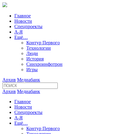
Главное
Новости
Спецпроекты
А-Я
Ещё…
Контур Первого
Технологии
Люди
История
Синхроинфотрон
Игры
Архив
Медиабанк
Архив
Медиабанк
Главное
Новости
Спецпроекты
А-Я
Ещё…
Контур Первого
Технологии