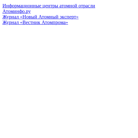
Информационные центры атомной отрасли
Атоминфо.ру
Журнал «Новый Атомный эксперт»
Журнал «Вестник Атомпрома»