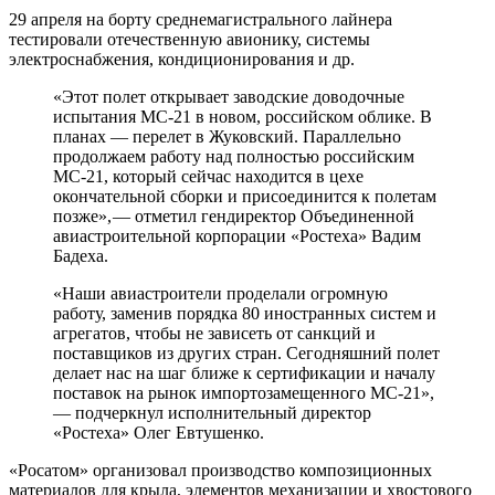
29 апреля на борту среднемагистрального лайнера
тестировали отечественную авионику, системы
электроснабжения, кондиционирования и др.
«Этот полет открывает заводские доводочные
испытания МС‑21 в новом, российском облике. В
планах — ​перелет в Жуковский. Параллельно
продолжаем работу над полностью российским
МС‑21, который сейчас находится в цехе
окончательной сборки и присоединится к полетам
позже», — ​отметил гендиректор Объединенной
авиастроительной корпорации «Ростеха» Вадим
Бадеха.
«Наши авиастроители проделали огромную
работу, заменив порядка 80 иностранных систем и
агрегатов, чтобы не зависеть от санкций и
поставщиков из других стран. Сегодняшний полет
делает нас на шаг ближе к сертификации и началу
поставок на рынок импортозамещенного МС‑21»,
— ​подчеркнул исполнительный директор
«Ростеха» Олег Евтушенко.
«Росатом» организовал производство композиционных
материалов для крыла, элементов механизации и хвостового