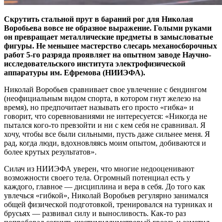
Скрутить стальной прут в бараний рог для Николая
Воробьева вовсе не образное выражение. Голыми руками
он превращает металлические предметы в замысловатые
фигуры. Не меньшее мастерство слесарь механосборочных
работ 5‑го разряда проявляет на опытном заводе Научно-
исследовательского института электрофизической
аппаратуры им. Ефремова (НИИЭФА).
Николай Воробьев сравнивает свое увлечение с бендингом
(неофициальным видом спорта, в котором гнут железо на
время), но предпочитает называть его просто «гибка» и
говорит, что соревнованиями не интересуется: «Никогда не
пытался кого‑то превзойти и ни с кем себя не сравнивал. Я
хочу, чтобы все были сильными, пусть даже сильнее меня. Я
рад, когда люди, вдохновляясь моим опытом, добиваются и
более крутых результатов».
Силач из НИИЭФА уверен, что многие недооценивают
возможности своего тела. Огромный потенциал есть у
каждого, главное — ​дисциплина и вера в себя. До того как
увлечься «гибкой», Николай Воробьев регулярно занимался
общей физической подготовкой, тренировался на турниках и
брусьях — ​развивал силу и выносливость. Как‑то раз