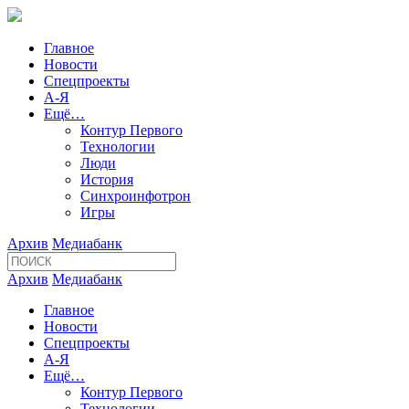
Главное
Новости
Спецпроекты
А-Я
Ещё…
Контур Первого
Технологии
Люди
История
Синхроинфотрон
Игры
Архив
Медиабанк
Архив
Медиабанк
Главное
Новости
Спецпроекты
А-Я
Ещё…
Контур Первого
Технологии