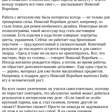
колоду порвать все‑таки смог», — ​рассказывает Николай
Воробьев.
Работа с металлом ему была интересна всегда — ​не только для
тренировки силы. Николай Воробьев делает, например, из
стали бляхи для ремня необычного дизайна. Некоторые весят
полкилограмма, такой аксессуар под стать настоящим
силачам. Есть изделия и куда более изящные: портреты,
цветы, украшения. Сейчас он работает над бронзовым
перстнем — ​труд кропотливый и увлекательный. Конечный
результат до последнего остается сюрпризом и для самого
творца. «Здесь я тоже ни на кого не ориентируюсь. Все, что
мастерю, беру из головы, — ​говорит Николай Воробьев. — ​
Иногда внезапно рождается образ, а потом, во время работы,
он обрастает дополнительными деталями». Еще одна страсть
— ​дерево, материал для уже более масштабных предметов.
Например, в подарок другу Николай Воробьев выпилил Бабу-
ягу в человеческий рост.
Во всех своих увлечениях он учился самостоятельно, поэтому
не перестает повторять, что абсолютно любой может добиться
результатов в интересном ему деле: «Если такой не особо
крупный парень, как я, стал силачом, почему другой не
сможет? Конечно сможет! Просто он никогда не задумывался
об этом и не работал над собой. Я на своем примере