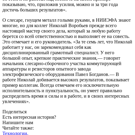
показываю, что, приложив усилия, можно и за три года
достичь больших результатов».
О слесаре, гнущем металл голыми руками, в НИИЭФА знают
многие, но для коллег Николай Воробьев прежде всего
настоящий мастер своего дела, который за любую работу
берется со всей ответственностью и выполняет ее на совесть.
Это отмечает и его руководитель. «За те семь лет, что Николай
работает у нас, он зарекомендовал себя как
дисциплинированный грамотный специалист. У него
большой опыт, крепкие практические знания, — ​говорит
начальник слесарно-сборочного участка коммутирующей
аппаратуры и резисторов опытного завода
электрофизического оборудования Павел Богданов. — ​В
работе Николай добивается высоких результатов, показывает
пример коллегам. Всегда отмечаем его исключительную
исполнительность и пунктуальность, он умеет правильно
распределить время и силы и в работе, и в своих интересных
увлечениях».
Поделиться
Есть интересная история?
Напишите нам
Читайте также:
Технологии.