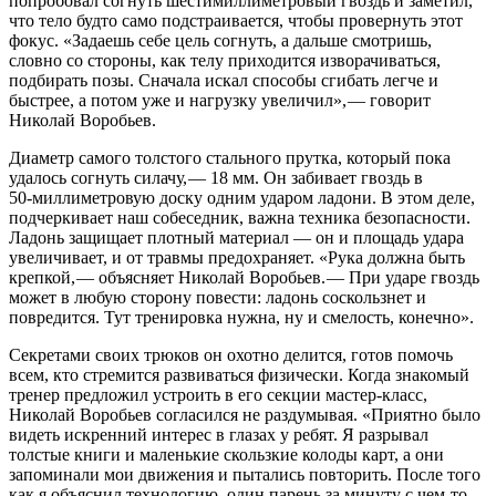
попробовал согнуть шестимиллиметровый гвоздь и заметил,
что тело будто само подстраивается, чтобы провернуть этот
фокус. «Задаешь себе цель согнуть, а дальше смотришь,
словно со стороны, как телу приходится изворачиваться,
подбирать позы. Сначала искал способы сгибать легче и
быстрее, а потом уже и нагрузку увеличил», — ​говорит
Николай Воробьев.
Диаметр самого толстого стального прутка, который пока
удалось согнуть силачу, — ​18 мм. Он забивает гвоздь в
50‑миллиметровую доску одним ударом ладони. В этом деле,
подчеркивает наш собеседник, важна техника безопасности.
Ладонь защищает плотный материал — ​он и площадь удара
увеличивает, и от травмы предохраняет. «Рука должна быть
крепкой, — ​объясняет Николай Воробьев. — ​При ударе гвоздь
может в любую сторону повести: ладонь соскользнет и
повредится. Тут тренировка нужна, ну и смелость, конечно».
Секретами своих трюков он охотно делится, готов помочь
всем, кто стремится развиваться физически. Когда знакомый
тренер предложил устроить в его секции мастер-класс,
Николай Воробьев согласился не раздумывая. «Приятно было
видеть искренний интерес в глазах у ребят. Я разрывал
толстые книги и маленькие скользкие колоды карт, а они
запоминали мои движения и пытались повторить. После того
как я объяснил технологию, один парень за минуту с чем‑то