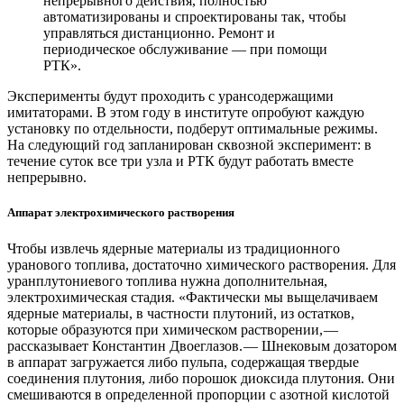
непрерывного действия, полностью
автоматизированы и спроектированы так, чтобы
управляться дистанционно. Ремонт и
периодическое обслуживание — ​при помощи
РТК».
Эксперименты будут проходить с урансодержащими
имитаторами. В этом году в институте опробуют каждую
установку по отдельности, подберут оптимальные режимы.
На следующий год запланирован сквозной эксперимент: в
течение суток все три узла и РТК будут работать вместе
непрерывно.
Аппарат электрохимического растворения
Чтобы извлечь ядерные материалы из традиционного
уранового топлива, достаточно химического растворения. Для
уранплутониевого топлива нужна дополнительная,
электрохимическая стадия. «Фактически мы выщелачиваем
ядерные материалы, в частности плутоний, из остатков,
которые образуются при химическом растворении, — ​
рассказывает Константин Двоеглазов. — ​Шнековым дозатором
в аппарат загружается либо пульпа, содержащая твердые
соединения плутония, либо порошок диоксида плутония. Они
смешиваются в определенной пропорции с азотной кислотой