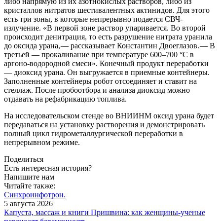
либо напрямую из их азотнокислых растворов, либо из
кристаллов нитратов шестивалентных актинидов. Для этого
есть три зоны, в которые непрерывно подается СВЧ-
излучение. «В первой зоне раствор упаривается. Во второй
происходит денитрация, то есть разрушение нитрата уранила
до оксида урана, — ​рассказывает Константин Двоеглазов. — ​В
третьей — ​прокаливание при температуре 600–700 °C в
аргоно-водородной смеси». Конечный продукт переработки
— ​диоксид урана. Он выгружается в приемные контейнеры.
Заполненные контейнеры робот отсоединяет и ставит на
стеллаж. После пробоотбора и анализа диоксид можно
отдавать на рефабрикацию топлива.
На исследовательском стенде во ВНИИНМ оксид урана будет
передаваться на установку растворения и демонстрировать
полный цикл гидрометаллургической переработки в
непрерывном режиме.
Поделиться
Есть интересная история?
Напишите нам
Читайте также:
Синхроинфотрон.
5 августа 2026
Капуста, массаж и книги Пришвина: как женщины-ученые