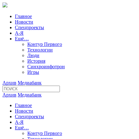
Главное
Новости
Спецпроекты
А-Я
Ещё…
Контур Первого
Технологии
Люди
История
Синхроинфотрон
Игры
Архив
Медиабанк
Архив
Медиабанк
Главное
Новости
Спецпроекты
А-Я
Ещё…
Контур Первого
Технологии