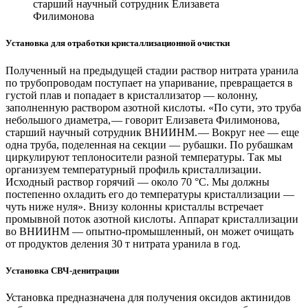
старший научный сотрудник Елизавета
Филимонова
Установка для отработки кристаллизационной очистки
Полученный на предыдущей стадии раствор нитрата уранила
по трубопроводам поступает на упаривание, превращается в
густой плав и попадает в кристаллизатор — ​колонну,
заполненную раствором азотной кислоты. «По сути, это труба
небольшого диаметра, — ​говорит Елизавета Филимонова,
старший научный сотрудник ВНИИНМ. — ​Вокруг нее — ​еще
одна труба, поделенная на секции — ​рубашки. По рубашкам
циркулируют теплоносители разной температуры. Так мы
организуем температурный профиль кристаллизации.
Исходный раствор горячий — ​около 70 °C. Мы должны
постепенно охладить его до температуры кристаллизации — ​
чуть ниже нуля». Внизу колонны кристаллы встречает
промывной поток азотной кислоты. Аппарат кристаллизации
во ВНИИНМ — ​опытно-промышленный, он может очищать
от продуктов деления 30 т нитрата уранила в год.
Установка СВЧ-денитрации
Установка предназначена для получения оксидов актинидов