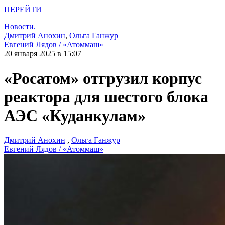
ПЕРЕЙТИ
Новости.
Дмитрий Анохин
,
Ольга Ганжур
Евгений Лядов / «Атоммаш»
20 января 2025 в 15:07
«Росатом» отгрузил корпус
реактора для шестого блока
АЭС «Куданкулам»
Дмитрий Анохин
,
Ольга Ганжур
Евгений Лядов / «Атоммаш»