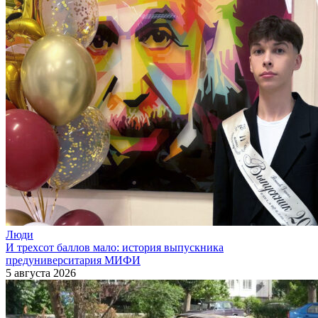
Люди
И трехсот баллов мало: история выпускника
предуниверситария МИФИ
5 августа 2026