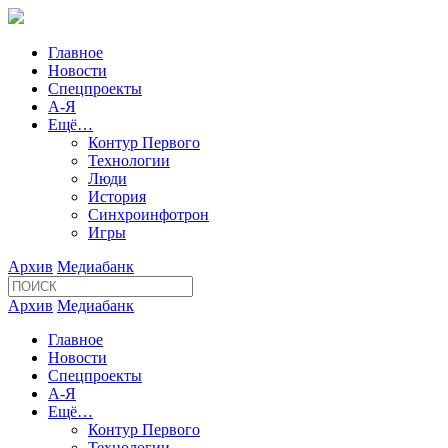
Главное
Новости
Спецпроекты
А-Я
Ещё…
Контур Первого
Технологии
Люди
История
Синхроинфотрон
Игры
Архив
Медиабанк
Архив
Медиабанк
Главное
Новости
Спецпроекты
А-Я
Ещё…
Контур Первого
Технологии