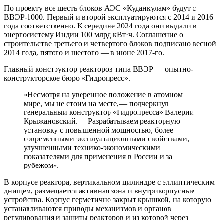
По проекту все шесть блоков АЭС «Куданкулам» будут с
ВВЭР‑1000. Первый и второй эксплуатируются с 2014 и 2016
года соответственно. К середине 2024 года они выдали в
энергосистему Индии 100 млрд кВт·ч. Соглашение о
строительстве третьего и четвертого блоков подписано весной
2014 года, пятого и шестого — ​в июне 2017‑го.
Главный конструктор реакторов типа ВВЭР — ​опытно-
конструкторское бюро «Гидропресс».
«Несмотря на уверенное положение в атомном
мире, мы не стоим на месте, — ​подчеркнул
генеральный конструктор «Гидропресса» Валерий
Крыжановский. — ​Разрабатываем реакторную
установку с повышенной мощностью, более
современными эксплуатационными свойствами,
улучшенными технико-экономическими
показателями для применения в России и за
рубежом».
В корпусе реактора, вертикальном цилиндре с эллиптическим
днищем, размещается активная зона и внутрикорпусные
устройства. Корпус герметично закрыт крышкой, на которую
устанавливаются приводы механизмов и органов
регулирования и защиты реакторов и из которой через