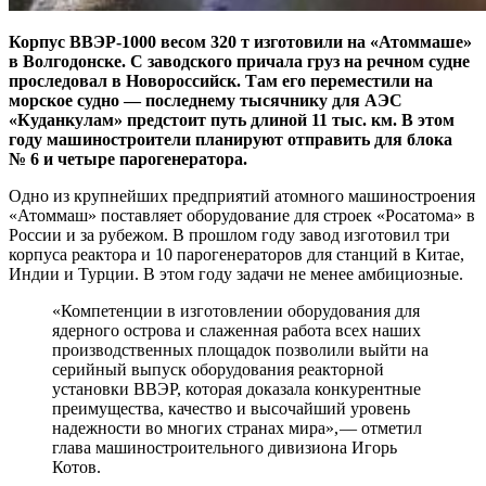
Корпус ВВЭР‑1000 весом 320 т изготовили на «Атоммаше»
в Волгодонске. С заводского причала груз на речном судне
проследовал в Новороссийск. Там его переместили на
морское судно — ​последнему тысячнику для АЭС
«Куданкулам» предстоит путь длиной 11 тыс. км. В этом
году машиностроители планируют отправить для блока
№ 6 и четыре парогенератора.
Одно из крупнейших предприятий атомного машиностроения
«Атоммаш» поставляет оборудование для строек «Росатома» в
России и за рубежом. В прошлом году завод изготовил три
корпуса реактора и 10 парогенераторов для станций в Китае,
Индии и Турции. В этом году задачи не менее амбициозные.
«Компетенции в изготовлении оборудования для
ядерного острова и слаженная работа всех наших
производственных площадок позволили выйти на
серийный выпуск оборудования реакторной
установки ВВЭР, которая доказала конкурентные
преимущества, качество и высочайший уровень
надежности во многих странах мира», — ​отметил
глава машиностроительного дивизиона Игорь
Котов.