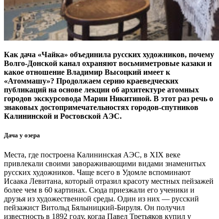
Как дача «Чайка» объединила русских художников, почему
Волго-­Донской канал охраняют восьмиметровые казаки и
какое отношение Владимир Высоцкий имеет к
«Атоммашу»? Продолжаем серию краеведческих
публикаций на основе лекции об архитектуре атомных
городов экскурсовода Марии Никитиной. В этот раз речь о
знаковых достопримечательностях городов­-спутников
Калининской и Ростовской АЭС.
Дача у озера
Места, где построена Калининская АЭС, в XIX веке
привлекали своими завораживающими видами знаменитых
русских художников. Чаще всего в Удомле вспоминают
Исаака Левитана, который отразил красоту местных пейзажей
более чем в 60 картинах. Сюда приезжали его ученики и
друзья из художественной среды. Один из них — ​русский
пейзажист Витольд Бялыницкий-­Бируля. Он получил
известность в 1892 году, когда Павел Третьяков купил у