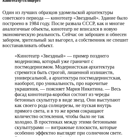
Кинотеатр-­солнцерез
Один из лучших образцов удомельской архитектуры
советского периода — ​кинотеатр «Звездный». Здание было
построено в 1984 году. После развала СССР, как и многие
аналогичные объекты, кинотеатр не вписался в новую
экономическую реальность. Сейчас он заброшен и обнесен
забором, зрительный зал выгорел, а собственник не спешит
восстанавливать объект.
«Кинотеатр «Звездный» — ​пример позднего
модернизма, который уже граничит с
постмодернизмом. Модернистская архитектура
стремится быть строгой, лишенной излишеств,
универсальной, а архитектура постмодернистская,
наоборот, про уникальность, про нарочитые
украшения, — ​поясняет Мария Никитина. — ​Весь
фасад кинотеатра-­коробки состоит из череды
бетонных скульптур в виде звезд. Они выступают
как своего рода солнцерезы, не пуская внутрь
прямого света, и в то же время сокращают
количество остекления, чтобы было не так
холодно. В простенках между этими бетонными
скульптурами — ​витражные плоскости, которые
особенно эффектно выглядят при солнечном свете.