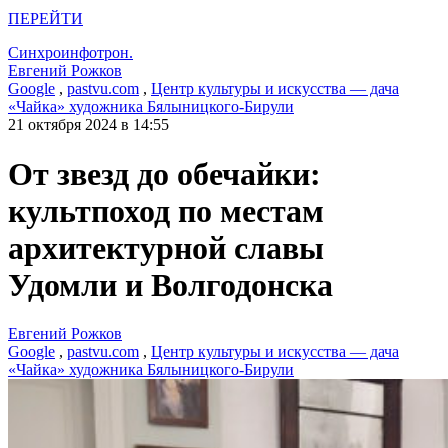
ПЕРЕЙТИ
Синхроинфотрон.
Евгений Рожков
Google
,
pastvu.com
,
Центр культуры и искусства — дача
«Чайка» художника Бялыницкого-Бирули
21 октября 2024 в 14:55
От звезд до обечайки:
культпоход по местам
архитектурной славы
Удомли и Волгодонска
Евгений Рожков
Google
,
pastvu.com
,
Центр культуры и искусства — дача
«Чайка» художника Бялыницкого-Бирули