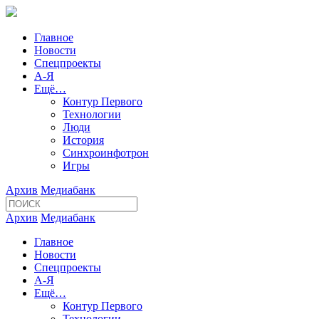
Главное
Новости
Спецпроекты
А-Я
Ещё…
Контур Первого
Технологии
Люди
История
Синхроинфотрон
Игры
Архив
Медиабанк
Архив
Медиабанк
Главное
Новости
Спецпроекты
А-Я
Ещё…
Контур Первого
Технологии