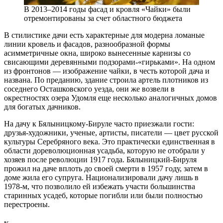
В 2013–2014 годы фасад и кровля «Чайки» были
отремонтированы за счет областного бюджета
В стилистике дачи есть характерные для модерна ломаные
линии кровель и фасадов, разнообразной формы
асимметричные окна, широко вынесенные карнизы со
свисающими деревянными подзорами-«гирьками». На одном
из фронтонов — ​изображение чайки, в честь которой дача и
названа. По преданию, здание строила артель плотников из
соседнего Осташковского уезда, они же возвели в
окрестностях озера Удомля еще несколько аналогичных домов
для богатых дачников.
На дачу к Бялыницкому-­Бируле часто приезжали гости:
друзья­-художники, ученые, артисты, писатели — ​цвет русской
культуры Серебряного века. Это практически единственная в
области дореволюционная усадьба, которую не отобрали у
хозяев после революции 1917 года. Бялыницкий-­Бируля
прожил на даче вплоть до своей смерти в 1957 году, затем в
доме жила его супруга. Национализировали дачу лишь в
1978‑м, что позволило ей избежать участи большинства
старинных усадеб, которые погибли или были полностью
перестроены.