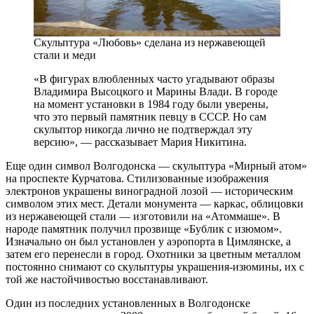
Скульптура «Любовь» сделана из нержавеющей
стали и меди
«В фигурах влюбленных часто угадывают образы
Владимира Высоцкого и Марины Влади. В городе
на момент установки в 1984 году были уверены,
что это первый памятник певцу в СССР. Но сам
скульптор никогда лично не подтверждал эту
версию», — ​рассказывает Мария Никитина.
Еще один символ Волгодонска — ​скульптура «Мирный атом»
на проспекте Курчатова. Стилизованные изображения
электронов украшены виноградной лозой — ​историческим
символом этих мест. Детали монумента — ​каркас, облицовки
из нержавеющей стали — ​изготовили на «Атоммаше». В
народе памятник получил прозвище «Бублик с изюмом».
Изначально он был установлен у аэропорта в Цимлянске, а
затем его перенесли в город. Охотники за цветным металлом
постоянно снимают со скульптуры украшения­-изюмины, их с
той же настойчивостью восстанавливают.
Один из последних установленных в Волгодонске