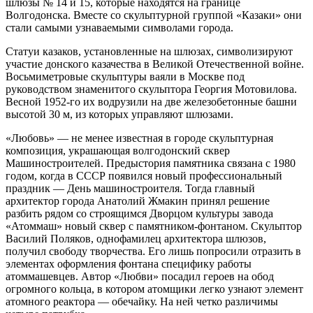
шлюзы № 14 и 15, которые находятся на границе
Волгодонска. Вместе со скульптурной группой «Казаки» они
стали самыми узнаваемыми символами города.
Статуи казаков, установленные на шлюзах, символизируют
участие донского казачества в Великой Отечественной войне.
Восьмиметровые скульптуры ваяли в Москве под
руководством знаменитого скульптора Георгия Мотовилова.
Весной 1952‑го их водрузили на две железобетонные башни
высотой 30 м, из которых управляют шлюзами.
«Любовь» — ​не менее известная в городе скульптурная
композиция, украшающая волгодонский сквер
Машиностроителей. Предыстория памятника связана с 1980
годом, когда в СССР появился новый профессиональный
праздник — ​День машиностроителя. Тогда главный
архитектор города Анатолий Жмакин принял решение
разбить рядом со строящимся Дворцом культуры завода
«Атоммаш» новый сквер с памятником-фонтаном. Скульптор
Василий Поляков, однофамилец архитектора шлюзов,
получил свободу творчества. Его лишь попросили отразить в
элементах оформления фонтана специфику работы
атоммашевцев. Автор «Любви» посадил героев на обод
огромного кольца, в котором атомщики легко узнают элемент
атомного реактора — ​обечайку. На ней четко различимы