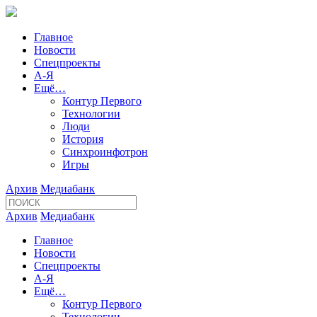
Главное
Новости
Спецпроекты
А-Я
Ещё…
Контур Первого
Технологии
Люди
История
Синхроинфотрон
Игры
Архив
Медиабанк
Архив
Медиабанк
Главное
Новости
Спецпроекты
А-Я
Ещё…
Контур Первого
Технологии