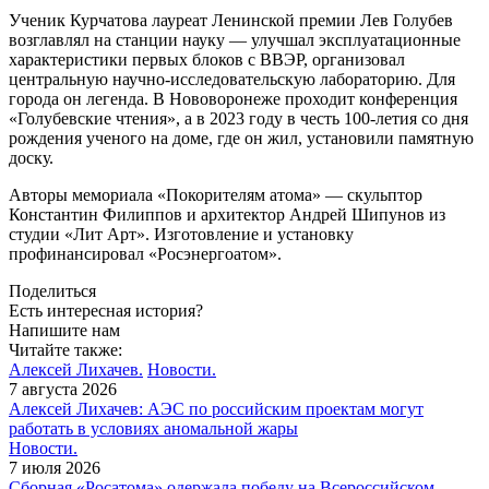
Ученик Курчатова лауреат Ленинской премии Лев Голубев
возглавлял на станции науку — улучшал эксплуатационные
характеристики первых блоков с ВВЭР, организовал
центральную научно-исследовательскую лабораторию. Для
города он легенда. В Нововоронеже проходит конференция
«Голубевские чтения», а в 2023 году в честь 100-­летия со дня
рождения ученого на доме, где он жил, установили памятную
доску.
Авторы мемориала «Покорителям атома» — скульптор
Константин Филиппов и архитектор Андрей Шипунов из
студии «Лит Арт». Изготовление и установку
профинансировал «Росэнергоатом».
Поделиться
Есть интересная история?
Напишите нам
Читайте также:
Алексей Лихачев.
Новости.
7 августа 2026
Алексей Лихачев: АЭС по российским проектам могут
работать в условиях аномальной жары
Новости.
7 июля 2026
Сборная «Росатома» одержала победу на Всероссийском