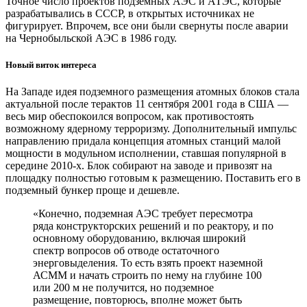
Точное число проектов подземных АЭС и АТЭС, которые
разрабатывались в СССР, в открытых источниках не
фигурирует. Впрочем, все они были свернуты после аварии
на Чернобыльской АЭС в 1986 году.
Новый виток интереса
На Западе идея подземного размещения атомных блоков стала
актуальной после терактов 11 сентября 2001 года в США — ​
весь мир обеспокоился вопросом, как противостоять
возможному ядерному терроризму. Дополнительный импульс
направлению придала концепция атомных станций малой
мощности в модульном исполнении, ставшая популярной в
середине 2010‑х. Блок собирают на заводе и привозят на
площадку полностью готовым к размещению. Поставить его в
подземный бункер ​проще и дешевле.
«Конечно, подземная АЭС требует пересмотра
ряда конструкторских решений и по реактору, и по
основному оборудованию, включая широкий
спектр вопросов об отводе остаточного
энерговыделения. То есть взять проект наземной
АСММ и начать строить по нему на глубине 100
или 200 м не получится, но подземное
размещение, повторюсь, вполне может быть