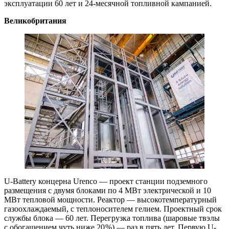
эксплуатации 60 лет и 24‑месячной топливной кампанией.
Великобритания
U-Battery концерна Urenco — ​проект станции подземного
размещения с двумя блоками по 4 МВт электрической и 10
МВт тепловой мощности. Реактор — ​высокотемпературный
газоохлаждаемый, с теплоносителем гелием. Проектный срок
службы блока — ​60 лет. Перегрузка топлива (шаровые твэлы
с обогащением чуть ниже 20 %) — ​раз в пять лет. Первую U-