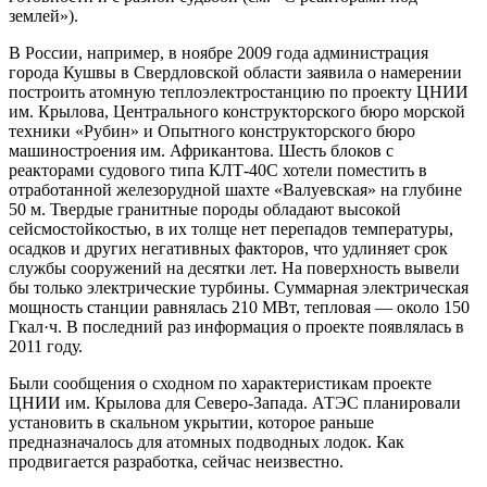
землей»).
В России, например, в ноябре 2009 года администрация
города Кушвы в Свердловской области заявила о намерении
построить атомную теплоэлектростанцию по проекту ЦНИИ
им. Крылова, Центрального конструкторского бюро морской
техники «Рубин» и Опытного конструкторского бюро
машиностроения им. Африкантова. Шесть блоков с
реакторами судового типа КЛТ‑40С хотели поместить в
отработанной железорудной шахте «Валуевская» на глубине
50 м. Твердые гранитные породы обладают высокой
сейсмостойкостью, в их толще нет перепадов температуры,
осадков и других негативных факторов, что удлиняет срок
службы сооружений на десятки лет. На поверхность вывели
бы только электрические турбины. Суммарная электрическая
мощность станции равнялась 210 МВт, тепловая — ​около 150
Гкал·ч. В последний раз информация о проекте появлялась в
2011 году.
Были сообщения о сходном по характеристикам проекте
ЦНИИ им. Крылова для Северо-Запада. АТЭС планировали
установить в скальном укрытии, которое раньше
предназначалось для атомных подводных лодок. Как
продвигается разработка, сейчас неизвестно.