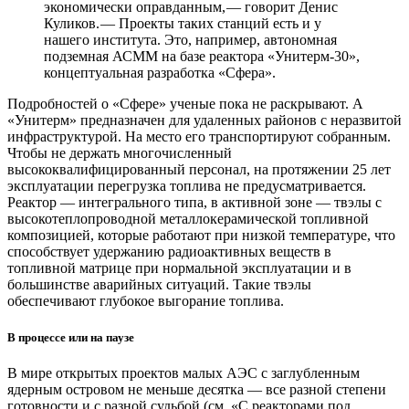
экономически оправданным, — ​говорит Денис
Куликов. — ​Проекты таких станций есть и у
нашего института. Это, например, автономная
подземная АСММ на базе реактора «Унитерм‑30»,
концептуальная разработка «Сфера».
Подробностей о «Сфере» ученые пока не раскрывают. А
«Унитерм» предназначен для удаленных районов с неразвитой
инфраструктурой. На место его транспортируют собранным.
Чтобы не держать многочисленный
высококвалифицированный персонал, на протяжении 25 лет
эксплуатации перегрузка топлива не предусматривается.
Реактор — ​интегрального типа, в активной зоне — ​твэлы с
высокотеплопроводной металлокерамической топливной
композицией, которые работают при низкой температуре, что
способствует удержанию радиоактивных веществ в
топливной матрице при нормальной эксплуатации и в
большинстве аварийных ситуаций. Такие твэлы
обеспечивают глубокое выгорание топлива.
В процессе или на паузе
В мире открытых проектов малых АЭС с заглубленным
ядерным островом не меньше десятка — ​все разной степени
готовности и с разной судьбой (см. «С реакторами под