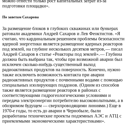
можно отнести только рост капитальных затрат из-за
подготовки площадки».
По заветам Сахарова
За размещение блоков в глубоких скважинах или бункерах
ратовали академики Андрей Сахаров и Лев Феоктистов. «Я
считаю, что кардинальным решением проблемы безопасности
ядерной энергетики является размещение ядерных реакторов
под землей, на глубине нескольких десятков метров, — ​писал
Андрей Сахаров в статье «Реакторы под землей». — ​Глубина
должна быть выбрана так, чтобы при возможной аварии был
исключен сколько‑нибудь существенный выход
радиоактивных продуктов на поверхность. Конечно, нужно
также исключить возможность контакта при аварии
радиоактивных продуктов с почвенными водами с помощью
специальных изолирующих поддонов. (Одним из способов
также является размещение реакторов в районах с
соответствующими гидрогеологическими условиями и
передача электроэнергии потребителю высоковольтными, а в
обозримом будущем — ​сверхпроводящими линиями.) Еще в
1970‑е годы, то есть до аварии в Чернобыле, были
разработаны технические проекты подземных АЭС и АТЦ с
приемлемыми экономическими характеристиками».