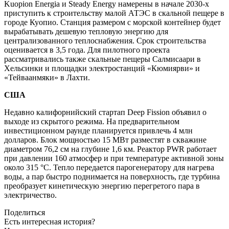
Kuopion Energia и Steady Energy намерены в начале 2030‑х
приступить к строительству малой АТЭС в скальной пещере в
городе Куопио. Станция размером с морской контейнер будет
вырабатывать дешевую тепловую энергию для
централизованного теплоснабжения. Срок строительства
оценивается в 3,5 года. Для пилотного проекта
рассматривались также скальные пещеры Салмисаари в
Хельсинки и площадки электростанций «Кюмиярви» и
«Тейваанмяки» в Лахти.
США
Недавно калифорнийский стартап Deep Fission объявил о
выходе из скрытого режима. На предварительном
инвестиционном раунде планируется привлечь 4 млн
долларов. Блок мощностью 15 МВт разместят в скважине
диаметром 76,2 см на глубине 1,6 км. Реактор PWR работает
при давлении 160 атмосфер и при температуре активной зоны
около 315 °C. Тепло передается парогенератору для нагрева
воды, а пар быстро поднимается на поверхность, где турбина
преобразует кинетическую энергию перегретого пара в
электричество.
Поделиться
Есть интересная история?