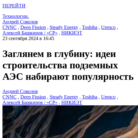
ПЕРЕЙТИ
Технологии.
Андрей Соколов
CNNC
,
Deep Fission
,
Steady Energy
,
Toshiba
,
Urenco
,
Алексей Башкиров / «СР»
,
НИКИЭТ
23 сентября 2024 в 16:45
Заглянем в глубину: идеи
строительства подземных
АЭС набирают популярность
Андрей Соколов
CNNC
,
Deep Fission
,
Steady Energy
,
Toshiba
,
Urenco
,
Алексей Башкиров / «СР»
,
НИКИЭТ