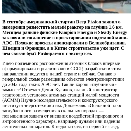
В сентябре американский стартап Deep Fission заявил о
намерении разместить малый реактор на глубине 1,6 км.
Месяцем раньше финские Kuopion Energia и Steady Energy
заключили соглашение о проектировании подземной мини­
АЭС. Похожие проекты анонсировали в Великобритании,
Швеции и Франции, а в Китае строительство уже идет. С
чем связан бум? Разбираемся с экспертом.
Идею подземного расположения атомных блоков впервые
сформулировали и реализовали в СССР, разработки в этом
направлении ведутся в нашей стране и сейчас. Однако в
генеральной схеме размещения объектов электроэнергетики
до 2042 года таких АЭС нет. Так ли хорош «глубинный»
замысел? Отвечает Денис Куликов, главный конструктор
реакторных установок атомных станций малой мощности
(АСММ) Научно-исследовательского и конструкторского
института энерготехники им. Доллежаля: «Основной плюс
заглубленного размещения в скальных породах — ​
повышенная защита от внешних воздействий природного и
антропогенного характера, например цунами или падения
летательных аппаратов. К недостаткам, на первый взгляд,