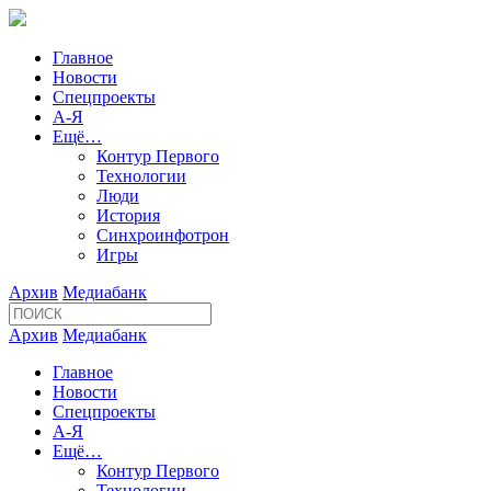
Главное
Новости
Спецпроекты
А-Я
Ещё…
Контур Первого
Технологии
Люди
История
Синхроинфотрон
Игры
Архив
Медиабанк
Архив
Медиабанк
Главное
Новости
Спецпроекты
А-Я
Ещё…
Контур Первого
Технологии