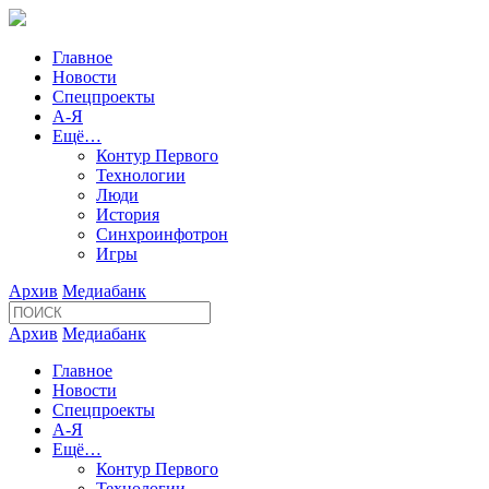
Главное
Новости
Спецпроекты
А-Я
Ещё…
Контур Первого
Технологии
Люди
История
Синхроинфотрон
Игры
Архив
Медиабанк
Архив
Медиабанк
Главное
Новости
Спецпроекты
А-Я
Ещё…
Контур Первого
Технологии