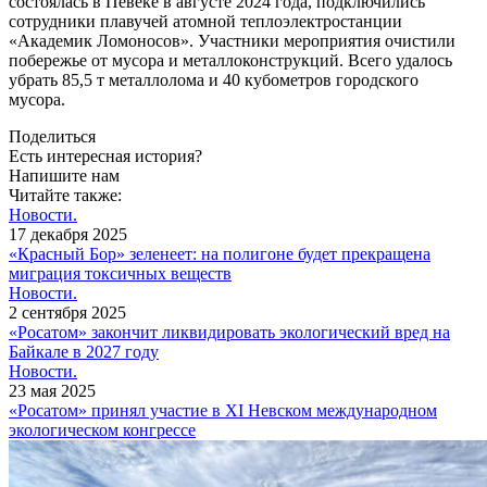
состоялась в Певеке в августе 2024 года, подключились
сотрудники плавучей атомной теплоэлектростанции
«Академик Ломоносов». Участники мероприятия очистили
побережье от мусора и металлоконструкций. Всего удалось
убрать 85,5 т металлолома и 40 кубометров городского
мусора.
Поделиться
Есть интересная история?
Напишите нам
Читайте также:
Новости.
17 декабря 2025
«Красный Бор» зеленеет: на полигоне будет прекращена
миграция токсичных веществ
Новости.
2 сентября 2025
«Росатом» закончит ликвидировать экологический вред на
Байкале в 2027 году
Новости.
23 мая 2025
«Росатом» принял участие в XI Невском международном
экологическом конгрессе