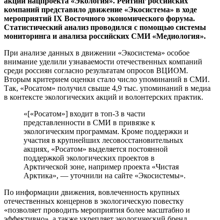
акции нацпроекта «Экология». Рейтинг российских
компаний представило движение «Экосистема» в ходе
мероприятий IX Восточного экономического форума.
Статистический анализ проводился с помощью системы
мониторинга и анализа российских СМИ «Медиология».
При анализе данных в движении «Экосистема» особое
внимание уделили узнаваемости отечественных компаний
среди россиян согласно результатам опросов ВЦИОМ.
Вторым критерием оценки стало число упоминаний в СМИ.
Так, «Росатом» получил свыше 4,9 тыс. упоминаний в медиа
в контексте экологических акций и волонтерских практик.
«[«Росатом»] входит в топ-3 в части
представленности в СМИ в привязке к
экологическим программам. Кроме поддержки и
участия в крупнейших лесовосстановительных
акциях, «Росатом» выделяется постоянной
поддержкой экологических проектов в
Арктической зоне, например проекта «Чистая
Арктика», — уточнили на сайте «Экосистемы».
По информации движения, вовлеченность крупных
отечественных концернов в экологическую повестку
«позволяет проводить мероприятия более масштабно и
эффективно», а также укрепляет экологический бренд