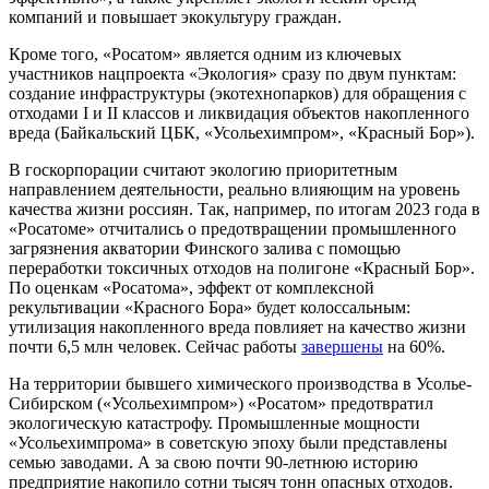
компаний и повышает экокультуру граждан.
Кроме того, «Росатом» является одним из ключевых
участников нацпроекта «Экология» сразу по двум пунктам:
создание инфраструктуры (экотехнопарков) для обращения с
отходами I и II классов и ликвидация объектов накопленного
вреда (Байкальский ЦБК, «Усольехимпром», «Красный Бор»).
В госкорпорации считают экологию приоритетным
направлением деятельности, реально влияющим на уровень
качества жизни россиян. Так, например, по итогам 2023 года в
«Росатоме» отчитались о предотвращении промышленного
загрязнения акватории Финского залива с помощью
переработки токсичных отходов на полигоне «Красный Бор».
По оценкам «Росатома», эффект от комплексной
рекультивации «Красного Бора» будет колоссальным:
утилизация накопленного вреда повлияет на качество жизни
почти 6,5 млн человек. Сейчас работы
завершены
на 60%.
На территории бывшего химического производства в Усолье-
Сибирском («Усольехимпром») «Росатом» предотвратил
экологическую катастрофу. Промышленные мощности
«Усольехимпрома» в советскую эпоху были представлены
семью заводами. А за свою почти 90-летнюю историю
предприятие накопило сотни тысяч тонн опасных отходов.