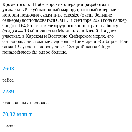
Кроме того, в Штабе морских операций разработали
уникальный глубоководный маршрут, который впервые в
истории позволил судам типа capesize (очень большие
балкеры) воспользоваться СМП. В сентябре 2023 года балкер
Gingo с 164,6 тыс. т железорудного концентрата на борту
(осадка — 18 м) прошел из Мурманска в Китай. На двух
участках, в Карском и Восточно-­Сибирском морях, его
сопровождали атомные ледоколы «Таймыр» и «Сибирь». Рейс
занял 13 суток, на дорогу через Суэцкий канал Gingo
понадобилось бы вдвое больше.
2603
рейса
2289
ледокольных проводок
70,32 млн т
грузов