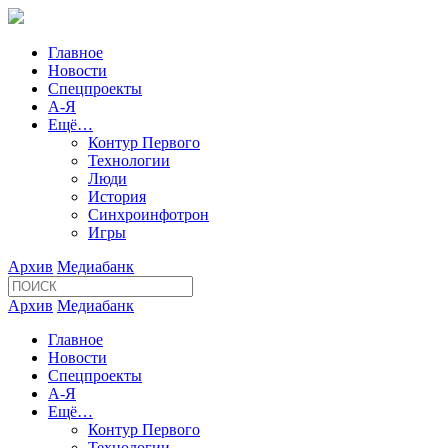
Главное
Новости
Спецпроекты
А-Я
Ещё…
Контур Первого
Технологии
Люди
История
Синхроинфотрон
Игры
Архив
Медиабанк
Архив
Медиабанк
Главное
Новости
Спецпроекты
А-Я
Ещё…
Контур Первого
Технологии