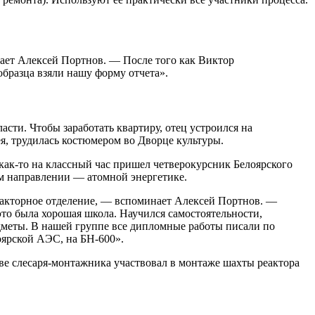
чает Алексей Портнов. — После того как Виктор
бразца взяли нашу форму отчета».
сти. Чтобы заработать квартиру, отец устроился на
я, трудилась костюмером во Дворце культуры.
как-то на классный час пришел четверокурсник Белоярского
ом направлении — атомной энергетике.
 реакторное отделение, — вспоминает Алексей Портнов. —
это была хорошая школа. Научился самостоятельности,
едметы. В нашей группе все дипломные работы писали по
оярской АЭС, на БН-600».
е слесаря-монтажника участвовал в монтаже шахты реактора