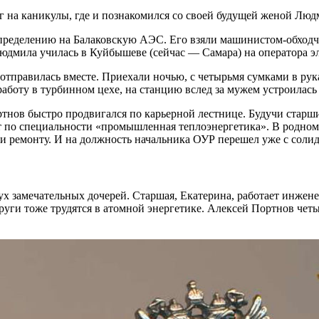
 на каникулы, где и познакомился со своей будущей женой Людм
аспределению на Балаковскую АЭС. Его взяли машинистом-обход
 Людмила училась в Куйбышеве (сейчас — Самара) на оператора
а отправилась вместе. Приехали ночью, с четырьмя сумками в ру
работу в турбинном цехе, на станцию вслед за мужем устроилась
тнов быстро продвигался по карьерной лестнице. Будучи старши
 по специальности «промышленная теплоэнергетика». В родном
 и ремонту. И на должность начальника ОУР перешел уже с сол
ух замечательных дочерей. Старшая, Екатерина, работает инжен
пруги тоже трудятся в атомной энергетике. Алексей Портнов ч