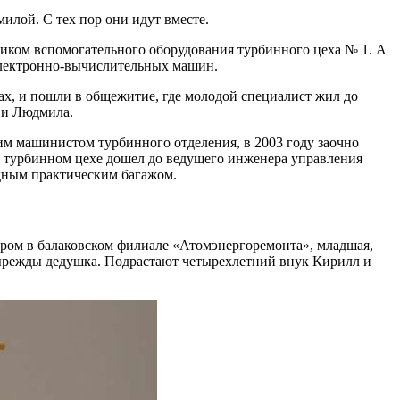
илой. С тех пор они идут вместе.
чиком вспомогательного оборудования турбинного цеха № 1. А
 электронно-вычислительных машин.
ках, и пошли в общежитие, где молодой специалист жил до
 и Людмила.
м машинистом турбинного отделения, в 2003 году заочно
 турбинном цехе дошел до ведущего инженера управления
идным практическим багажом.
ером в балаковском филиале «Атомэнергоремонта», младшая,
етырежды дедушка. Подрастают четырехлетний внук Кирилл и