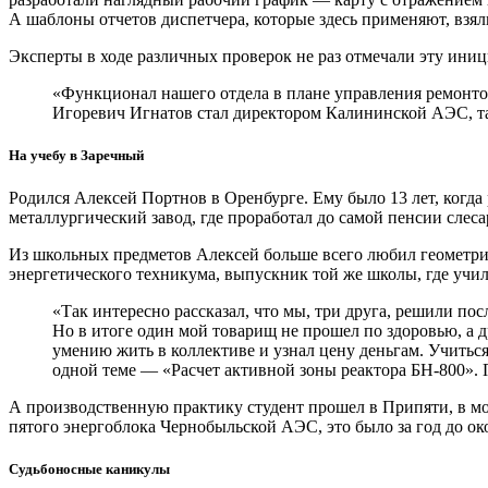
А шаблоны отчетов диспетчера, которые здесь применяют, взя
Эксперты в ходе различных проверок не раз отмечали эту ини
«Функционал нашего отдела в плане управления ремонтом
Игоревич Игнатов стал директором Калининской АЭС, там
На учебу в Заречный
Родился Алексей Портнов в Оренбурге. Ему было 13 лет, когда
металлургический завод, где проработал до самой пенсии слес
Из школьных предметов Алексей больше всего любил геометрию
энергетического техникума, выпускник той же школы, где учи
«Так интересно рассказал, что мы, три друга, решили по
Но в итоге один мой товарищ не прошел по здоровью, а 
умению жить в коллективе и узнал цену деньгам. Учитьс
одной теме — «Расчет активной зоны реактора БН-800».
А производственную практику студент прошел в Припяти, в м
пятого энергоблока Чернобыльской АЭС, это было за год до око
Судьбоносные каникулы