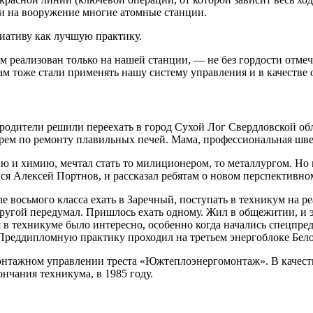
ли на вооружение многие атомные станции.
циативу как лучшую практику.
 реализован только на нашей станции, — не без гордости отме
 тоже стали применять нашу систему управления и в качестве о
 родители решили переехать в город Сухой Лог Свердловской обла
арем по ремонту плавильных печей. Мама, профессиональная шве
 и химию, мечтал стать то милиционером, то металлургом. Но 
лся Алексей Портнов, и рассказал ребятам о новом перспективн
сле восьмого класса ехать в Заречный, поступать в техникум на
другой передумал. Пришлось ехать одному. Жил в общежитии, и 
я в техникуме было интересно, особенно когда начались спецпр
 Преддипломную практику проходил на третьем энергоблоке Бел
онтажном управлении треста «Южтеплоэнергомонтаж». В качеств
нчания техникума, в 1985 году.