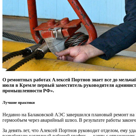
О ремонтных работах Алексей Портнов знает все до мельчай
июля в Кремле первый заместитель руководителя админист
промышленности РФ».
Лучшие практики
Недавно на Балаковской АЭС завершился плановый ремонт на 
гермообъем через аварийный шлюз. В результате работы законч
За девять лет, что Алексей Портнов руководит отделом, ему у
разработали наглядный рабочий график — карту с отражением к