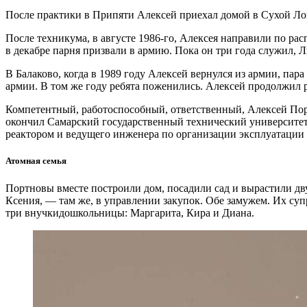
После практики в Припяти Алексей приехал домой в Сухой Лог
После техникума, в августе 1986-го, Алексея направили по р
в декабре парня призвали в армию. Пока он три года служил,
В Балаково, когда в 1989 году Алексей вернулся из армии, пар
армии. В том же году ребята поженились. Алексей продолжил 
Компетентный, работоспособный, ответственный, Алексей Пор
окончил Самарский государственный технический университет
реактором и ведущего инженера по организации эксплуатации
Атомная семья
Портновы вместе построили дом, посадили сад и вырастили дв
Ксения, — там же, в управлении закупок. Обе замужем. Их су
три внучкидошкольницы: Маргарита, Кира и Диана.