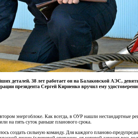
ших деталей. 38 лет работает он на Балаковской АЭС, девять
рации президента Сергей Кириенко вручил ему удостоверени
втором энергоблоке. Как всегда, в ОУР нашли нестандартные р
или на пять суток раньше планового срока.
далось создать сильную команду. Для каждого планово-предупре
расной линии (ключевой операции, от которой зависит весь ход