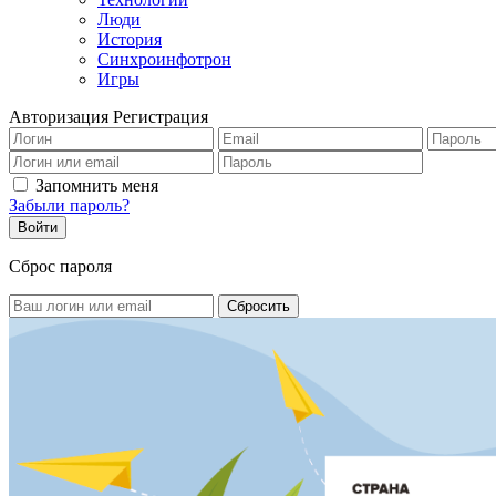
Люди
История
Синхроинфотрон
Игры
Авторизация
Регистрация
Запомнить меня
Забыли пароль?
Сброс пароля