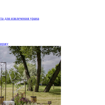
та для извлечения урана
биржу