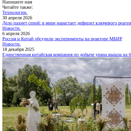
Напишите нам
Читайте также:
Технологии.
30 апреля 2026
Дело пахнет серой: в мире нарастает дефицит ключевого реаген
Новости.
6 апреля 2026
Россия и Китай обсудили эксперименты на реакторе МБИР
Новости.
18 декабря 2025
Единственная китайская компания по добыче урана вышла на 