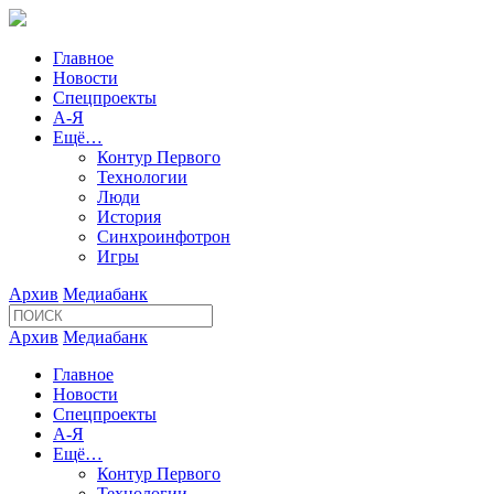
Главное
Новости
Спецпроекты
А-Я
Ещё…
Контур Первого
Технологии
Люди
История
Синхроинфотрон
Игры
Архив
Медиабанк
Архив
Медиабанк
Главное
Новости
Спецпроекты
А-Я
Ещё…
Контур Первого
Технологии