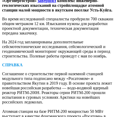
«Оргэнергострой»
завершил
комплекс инженерно-
геологических изысканий на стройплощадке атомной
станции малой мощности в якутском поселке Усть-Куйга.
Во время исследований специалисты пробурили 700 скважин
общим метражом 12 км. Изыскания нужны для разработки
проектной документации, техническая документация
передана заказчику.
На 2024 год запланированы дополнительные
сейсмотектонические исследования, сейсмологический и
геодинамический мониторинг окружающей среды в период
строительства. Полевые работы проведут с мая по ноябрь.
СПРАВКА
Соглашение о строительстве первой наземной станцией
модульного типа подписано между «Росатомом» и
правительством Якутии в 2019 году. В основе проекта лежит
новейшая российская разработка — водо-водяной ядерный
реактор РИТМ‑200Н. Реакторы серии РИТМ‑200 прошли
испытания в суровых условиях Арктики на новейших
российских ледоколах.
Атомная станция на базе РИТМ‑200 мощностью 50 МВт
выступает в качестве флагманского проекта «Рос­атома» в