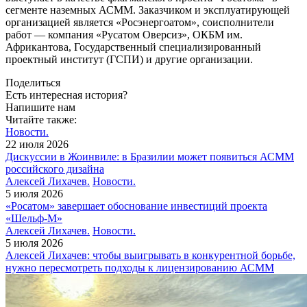
сегменте наземных АСММ. Заказчиком и эксплуатирующей
организацией является «Росэнерго­атом», соисполнители
работ — компания «Русатом Оверсиз», ОКБМ им.
Африкантова, Государственный специализированный
проектный институт (ГСПИ) и другие организации.
Поделиться
Есть интересная история?
Напишите нам
Читайте также:
Новости.
22 июля 2026
Дискуссии в Жоинвиле: в Бразилии может появиться АСММ
российского дизайна
Алексей Лихачев.
Новости.
5 июля 2026
«Росатом» завершает обоснование инвестиций проекта
«Шельф-М»
Алексей Лихачев.
Новости.
5 июля 2026
Алексей Лихачев: чтобы выигрывать в конкурентной борьбе,
нужно пересмотреть подходы к лицензированию АСММ